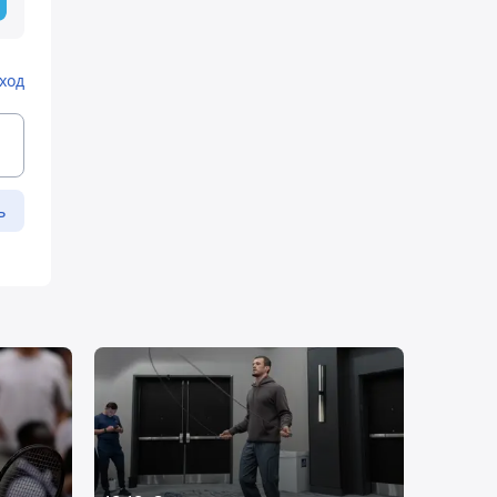
ход
ь