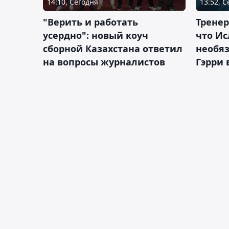
14:10, Сегодня
13:52, 
"Верить и работать
Тренер
усердно": новый коуч
что Ис
сборной Казахстана ответил
необя
на вопросы журналистов
Гэрри 