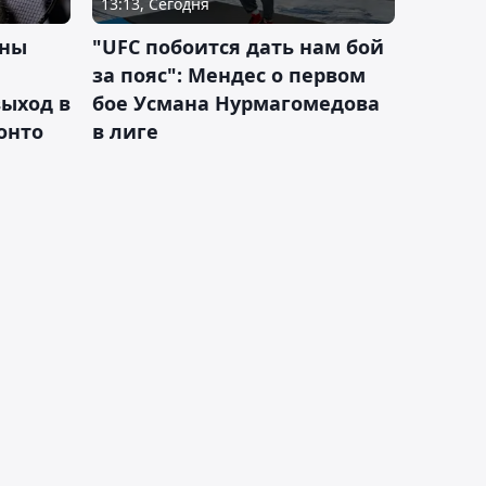
13:13, Сегодня
ины
"UFC побоится дать нам бой
за пояс": Мендес о первом
ыход в
бое Усмана Нурмагомедова
ронто
в лиге