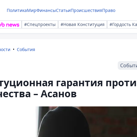
Политика
Мир
Финансы
Статьи
Происшествия
Право
#Спецпроекты
#Новая Конституция
#Гордость К
вости
События
Событ
туционная гарантия проти
ества – Асанов