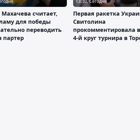
Сегодня
13:30, Сегодня
 Махачева считает,
Первая ракетка Укра
ламу для победы
Свитолина
зательно переводить
прокомментировала в
в партер
4-й круг турнира в То