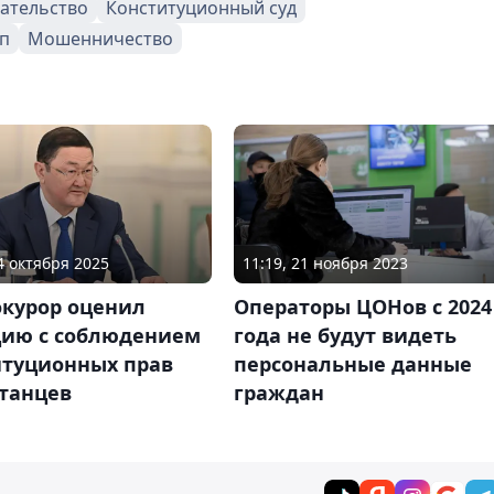
ательство
Конституционный суд
п
Мошенничество
14 октября 2025
11:19, 21 ноября 2023
окурор оценил
Операторы ЦОНов с 2024
цию с соблюдением
года не будут видеть
итуционных прав
персональные данные
станцев
граждан