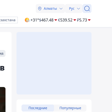
Алматы
Рус
+31°
$
467.48
€
539.52
₽
5.73
азахстана
ия
в
Последние
Популярные