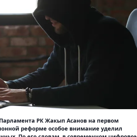
 Парламента РК Жакып Асанов на первом
ионной реформе особое внимание уделил
нных. По его словам, в современном цифрово