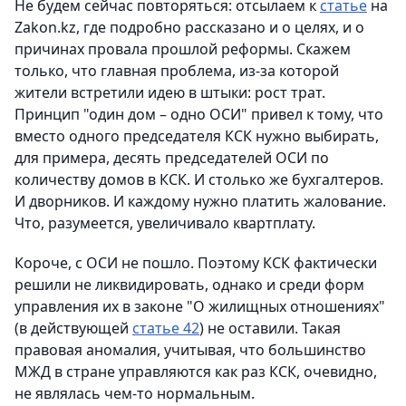
Не будем сейчас повторяться: отсылаем к
статье
на
Zakon.kz, где подробно рассказано и о целях, и о
причинах провала прошлой реформы. Скажем
только, что главная проблема, из-за которой
жители встретили идею в штыки: рост трат.
Принцип "один дом – одно ОСИ" привел к тому, что
вместо одного председателя КСК нужно выбирать,
для примера, десять председателей ОСИ по
количеству домов в КСК. И столько же бухгалтеров.
И дворников. И каждому нужно платить жалование.
Что, разумеется, увеличивало квартплату.
Короче, с ОСИ не пошло. Поэтому КСК фактически
решили не ликвидировать, однако и среди форм
управления их в законе "О жилищных отношениях"
(в действующей
статье 42
) не оставили. Такая
правовая аномалия, учитывая, что большинство
МЖД в стране управляются как раз КСК, очевидно,
не являлась чем-то нормальным.