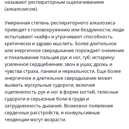
называют респираторным ощелачиванием
(алкалозисом).
Умеренная степень респираторного алкалозиса
приводит к головокружению или бездумности; люди
испытывают «кайф» и утрачивают способность
критически и здраво мыслить. Более длительное
или энергичное сверхдыхание порождает онемение
и покалывание пальцев рук и ног, губ; испарину;
усиленное сердцебиение; звон в ушах; дрожь и
чувства страха, паники и нереальности. Еще более
энергичное и длительное сверхдыхание может
вызвать мускульные судороги, включая
оцепенелость рук и ног в форме когтей, телесные
судороги и серьезные боли в груди и
затрудненность дыхания. Возможно появление
сердечных расстройств, и конвульсивные
тенденции могут возрасти.