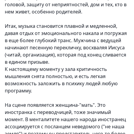
головой, защиту от неприятностей, дом и тех, кто в
нем живет, особенно родителей.
Итак, музыка становится плавной и медленной,
давая отдых от эмоционального накала и погружая
в еще более глубокий транс. Мужчина с ведущей
начинают песенную перекличку, восхваляя Иисуса
(читай, организация), которая под конец сливается
в едином призыве.
К настоящему моменту у зала критичность
мышления снята полностью, и есть легкая
возможность заложить в психику людей любую
программу.
На сцене появляется женщина-"мать". Это
иностранка с переводчицей, тоже значимый
момент. В менталитете нашего народа иностранец
ассоциируется с посланцем неведомого ("не наша
земля") и поэтому он представитель чего-то более