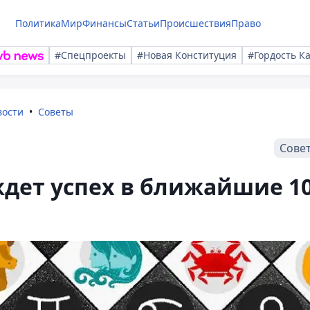
Политика
Мир
Финансы
Статьи
Происшествия
Право
#Спецпроекты
#Новая Конституция
#Гордость К
вости
Советы
Сове
ждет успех в ближайшие 1