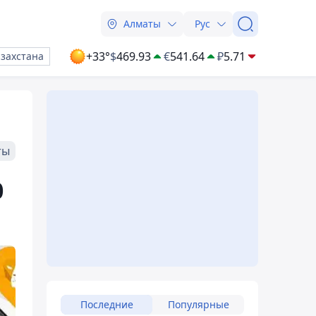
Алматы
Рус
+33°
$
469.93
€
541.64
₽
5.71
азахстана
ты
0
Последние
Популярные