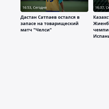
16:53, Сегодня
16:37, 
Дастан Сатпаев остался в
Казахс
запасе на товарищеский
Жиенб
матч "Челси"
чемпи
Испан