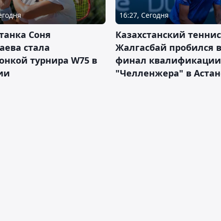
Сегодня
16:27, Сегодня
танка Соня
Казахстанский теннис
аева стала
Жалгасбай пробился 
онкой турнира W75 в
финал квалификации
ии
"Челленжера" в Астан