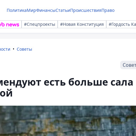
Политика
Мир
Финансы
Статьи
Происшествия
Право
#Спецпроекты
#Новая Конституция
#Гордость К
вости
Советы
Сове
ендуют есть больше сала
мой