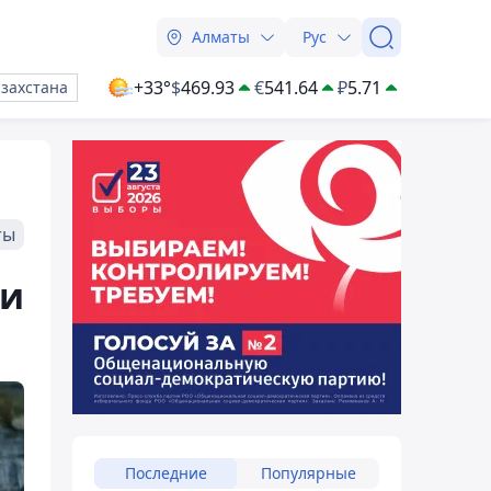
Алматы
Рус
+33°
$
469.93
€
541.64
₽
5.71
азахстана
ты
 и
Последние
Популярные