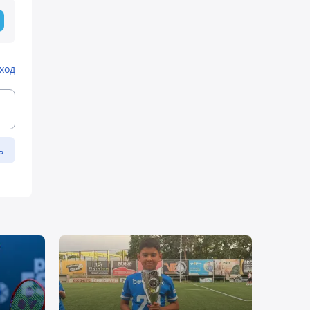
ход
ь