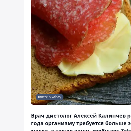
Фото: pixabay
Врач-диетолог Алексей Калинчев ра
года организму требуется больше 
масла, а также каши, сообщает Zako