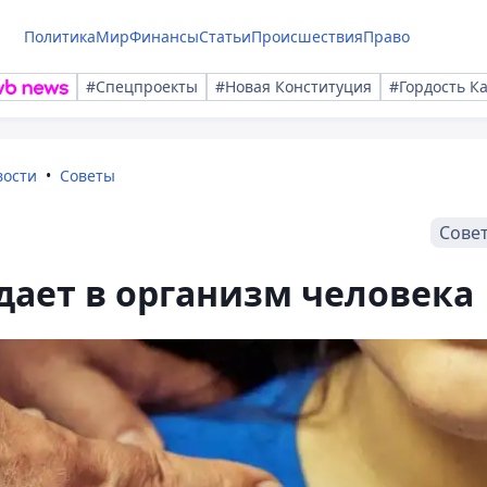
Политика
Мир
Финансы
Статьи
Происшествия
Право
#Спецпроекты
#Новая Конституция
#Гордость К
вости
Советы
Сове
дает в организм человека