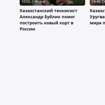
10:02, Сегодня
09:45, 
Казахстанский теннисист
Казахс
Александр Бублик помог
Уругв
построить новый корт в
мира п
России