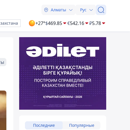
Алматы
Рус
+27°
$
469.85
€
542.16
₽
5.78
азахстана
ты
Последние
Популярные