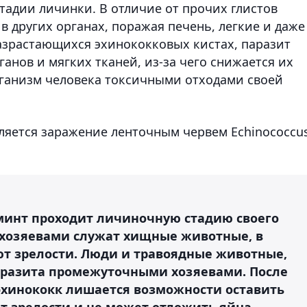
адии личинки. В отличие от прочих глистов
в других органах, поражая печень, легкие и даже
разрастающихся эхинококковых кистах, паразит
анов и мягких тканей, из-за чего снижается их
организм человека токсичными отходами своей
яется заражение ленточным червем Echinococcu
ьминт проходит личиночную стадию своего
 хозяевами служат хищные животные, в
т зрелости. Люди и травоядные животные,
аразита промежуточными хозяевами. После
эхинококк лишается возможности оставить
ет зрелости и не может отложить яйца,