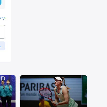
ход
ь