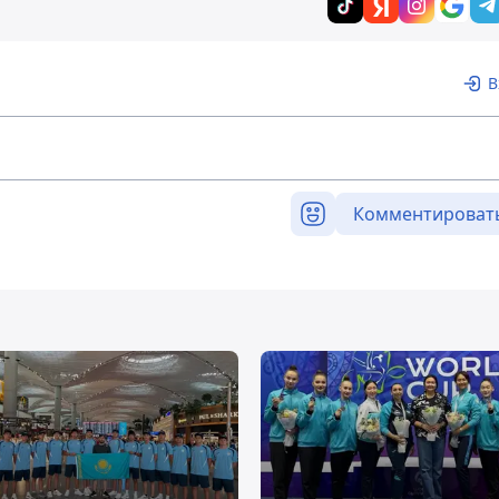
В
Комментироват