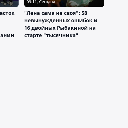
09:11, Сегодня
асток
"Лена сама не своя": 58
невынужденных ошибок и
16 двойных Рыбакиной на
мании
старте "тысячника"