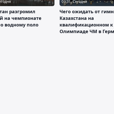
Сегодня
09:31, Сегодня
тан разгромил
Чего ожидать от гимн
ай на чемпионате
Казахстана на
о водному поло
квалификационном к
Олимпиаде ЧМ в Гер