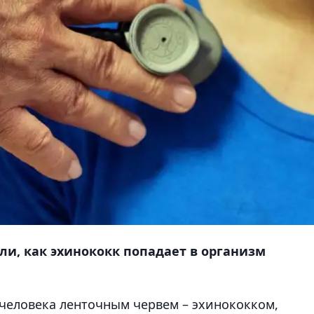
ли, как эхинококк попадает в организм
человека ленточным червем – эхинококком,