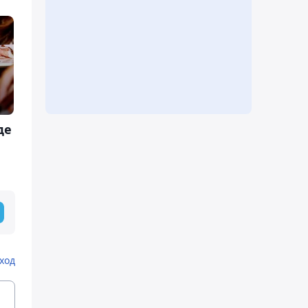
де
ход