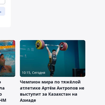
ь
10:15, Сегодня
о
Чемпион мира по тяжёлой
ла
атлетике Артём Антропов не
о
выступит за Казахстан на
 ЧМ
Азиаде