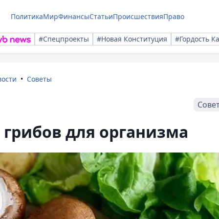
Политика
Мир
Финансы
Статьи
Происшествия
Право
#Спецпроекты
#Новая Конституция
#Гордость К
вости
Советы
Сове
 грибов для организма