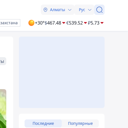
Алматы
Рус
+30°
$
467.48
€
539.52
₽
5.73
азахстана
ты
Последние
Популярные