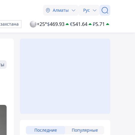
Алматы
Рус
+25°
$
469.93
€
541.64
₽
5.71
азахстана
ты
Последние
Популярные