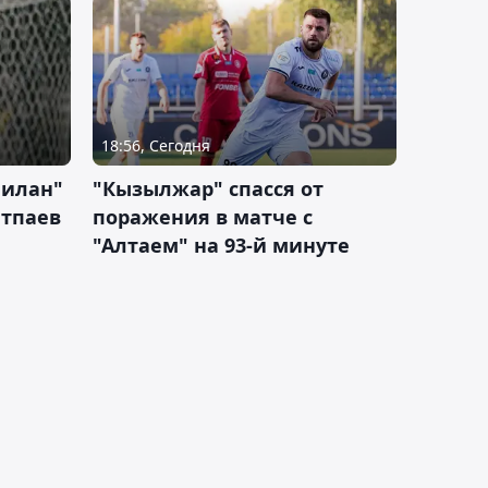
18:56, Сегодня
Милан"
"Кызылжар" спасся от
атпаев
поражения в матче с
"Алтаем" на 93-й минуте