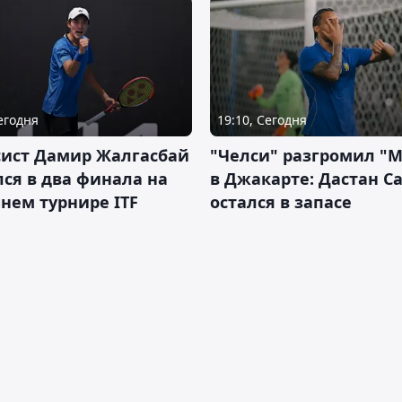
Сегодня
19:10, Сегодня
сист Дамир Жалгасбай
"Челси" разгромил "
ся в два финала на
в Джакарте: Дастан С
нем турнире ITF
остался в запасе