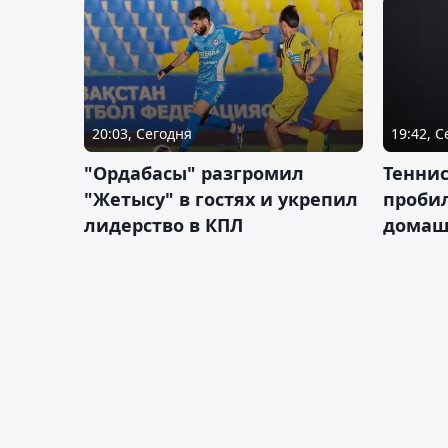
20:03, Сегодня
19:42, 
"Ордабасы" разгромил
Тенни
"Жетысу" в гостях и укрепил
пробил
лидерство в КПЛ
домаш