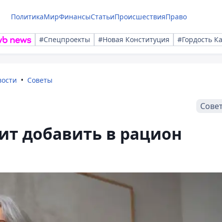
Политика
Мир
Финансы
Статьи
Происшествия
Право
#Спецпроекты
#Новая Конституция
#Гордость К
вости
Советы
Сове
ит добавить в рацион