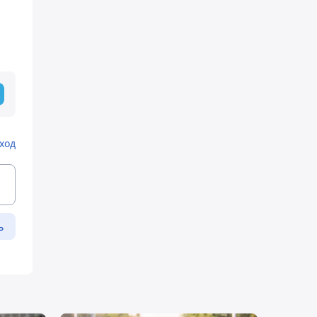
ход
ь