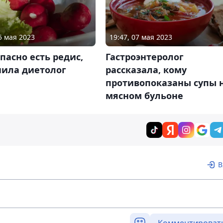
5 мая 2023
19:47, 07 мая 2023
пасно есть редис,
Гастроэнтеролог
нила диетолог
рассказала, кому
противопоказаны супы 
мясном бульоне
В
Комментироват