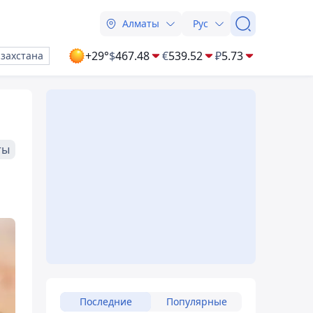
Алматы
Рус
+29°
$
467.48
€
539.52
₽
5.73
азахстана
ты
Последние
Популярные