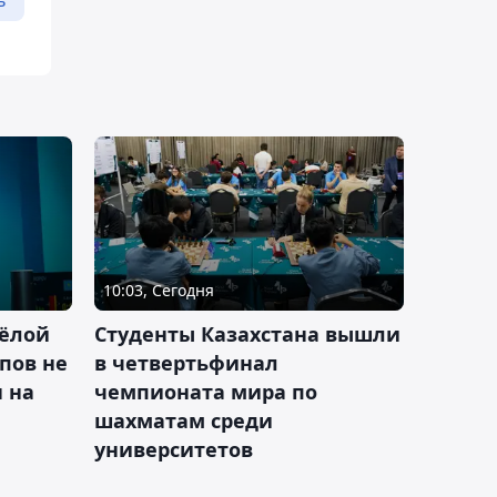
10:03, Сегодня
ёлой
Студенты Казахстана вышли
пов не
в четвертьфинал
н на
чемпионата мира по
шахматам среди
университетов