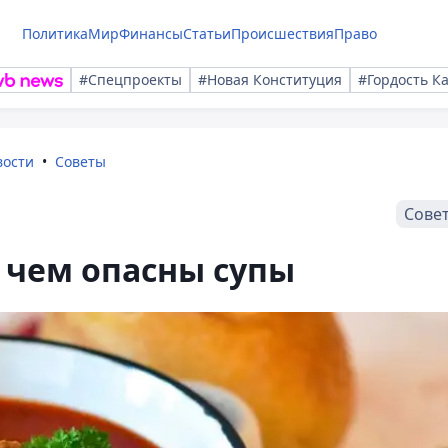
Политика
Мир
Финансы
Статьи
Происшествия
Право
#Спецпроекты
#Новая Конституция
#Гордость К
вости
Советы
Сове
 чем опасны супы