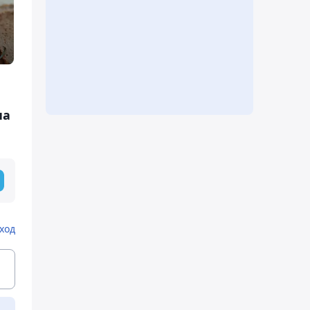
на
ход
ь