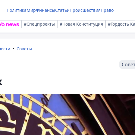
Политика
Мир
Финансы
Статьи
Происшествия
Право
#Спецпроекты
#Новая Конституция
#Гордость К
вости
Советы
Сове
к