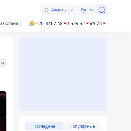
Алматы
Рус
+20°
$
467.48
€
539.52
₽
5.73
азахстана
ты
Последние
Популярные