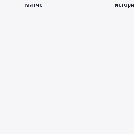
матче
истор