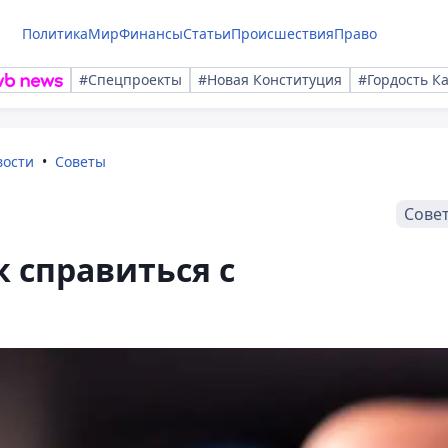
Политика
Мир
Финансы
Статьи
Происшествия
Право
#Спецпроекты
#Новая Конституция
#Гордость К
вости
Советы
Сове
к справиться с