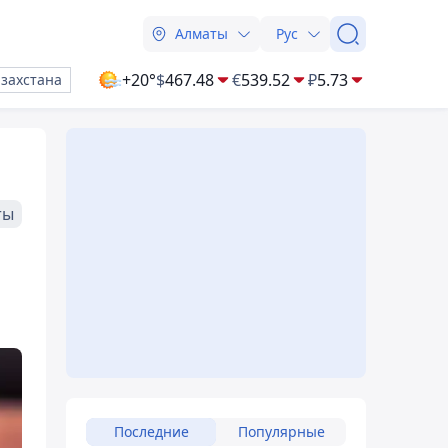
Алматы
Рус
+20°
$
467.48
€
539.52
₽
5.73
азахстана
ты
Последние
Популярные