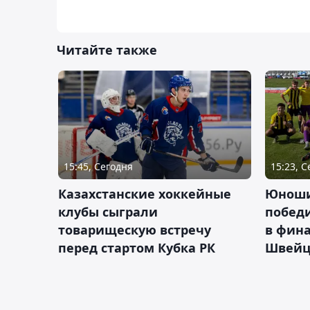
Читайте также
15:45, Сегодня
15:23, 
Казахстанские хоккейные
Юноши
клубы сыграли
побед
товарищескую встречу
в фина
перед стартом Кубка РК
Швейц