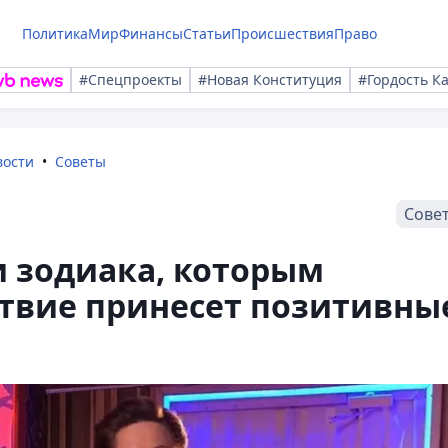
Политика
Мир
Финансы
Статьи
Происшествия
Право
#Спецпроекты
#Новая Конституция
#Гордость К
вости
Советы
Сове
и зодиака, которым
ствие принесет позитивны