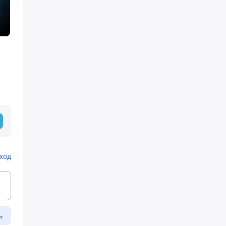
ход
ь