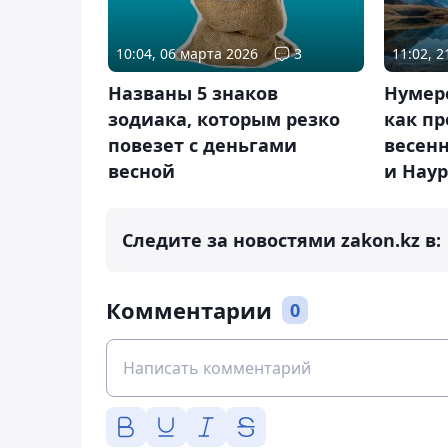
10:04, 06 марта 2026
3
11:02, 
Названы 5 знаков
Нумеро
зодиака, которым резко
как пр
повезет с деньгами
весен
весной
и Нау
Следите за новостями zakon.kz в:
Комментарии
0