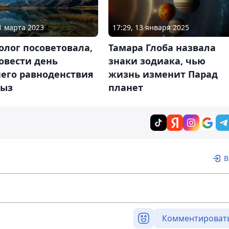
21 марта 2023
17:29, 13 января 2025
лог посоветовала,
Тамара Глоба назвала
овести день
знаки зодиака, чью
него равноденствия
жизнь изменит Парад
рыз
планет
В
Комментироват