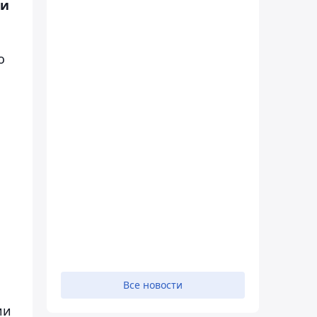
 и
о
Все новости
ии