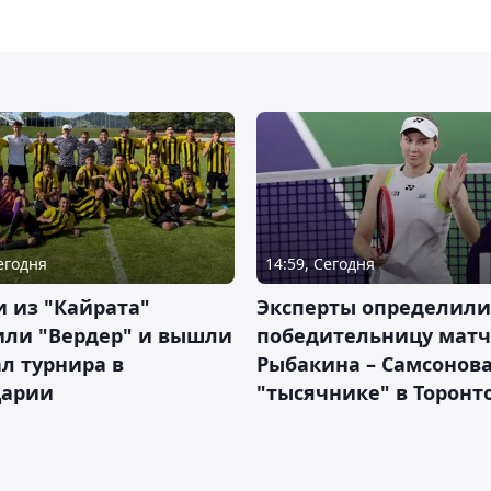
Сегодня
14:59, Сегодня
 из "Кайрата"
Эксперты определили
или "Вердер" и вышли
победительницу матч
л турнира в
Рыбакина – Самсонова
арии
"тысячнике" в Торонт