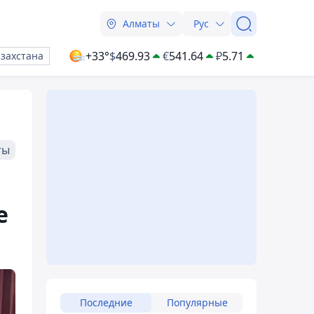
Алматы
Рус
+33°
$
469.93
€
541.64
₽
5.71
азахстана
ты
е
Последние
Популярные