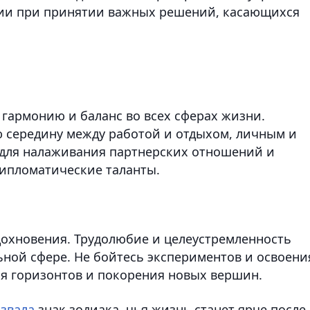
ции при принятии важных решений, касающихся
 гармонию и баланс во всех сферах жизни.
 середину между работой и отдыхом, личным и
 для налаживания партнерских отношений и
дипломатические таланты.
дохновения. Трудолюбие и целеустремленность
ьной сфере. Не бойтесь экспериментов и освоени
ия горизонтов и покорения новых вершин.
звала
знак зодиака, чья жизнь станет ярче после