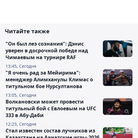
Читайте также
"Он был лез сознания": Дэнис
уверен в досрочной победе над
Чимаевым на турнире RAF
13:45, Сегодня
"Я очень рад за Мейирима":
менеджер Алимханулы Климас о
титульном бое Нурсултанова
13:05, Сегодня
Волкановски может провести
титульный бой с Евлоевым на UFC
333 в Абу-Даби
12:23, Сегодня
Стал известен состав лучников из
Казахстана на Азиатские игры-2026