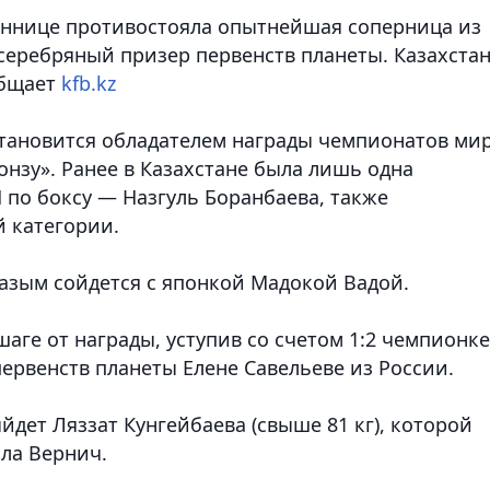
еннице противостояла опытнейшая соперница из
серебряный призер первенств планеты. Казахста
общает
kfb.kz
тановится обладателем награды чемпионатов ми
онзу». Ранее в Казахстане была лишь одна
 по боксу — Назгуль Боранбаева, также
 категории.
Назым сойдется с японкой Мадокой Вадой.
шаге от награды, уступив со счетом 1:2 чемпионке
ервенств планеты Елене Савельеве из России.
йдет Ляззат Кунгейбаева (свыше 81 кг), которой
лла Вернич.