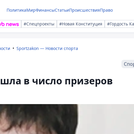
Политика
Мир
Финансы
Статьи
Происшествия
Право
#Спецпроекты
#Новая Конституция
#Гордость К
вости
Sportzakon — Новости спорта
Спо
шла в число призеров