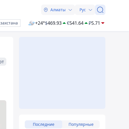
Алматы
Рус
+24°
$
469.93
€
541.64
₽
5.71
азахстана
рт
Последние
Популярные