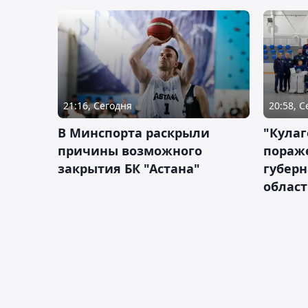
21:16, Сегодня
20:58, 
В Минспорта раскрыли
"Кулаг
причины возможного
пораж
закрытия БК "Астана"
губерн
облас