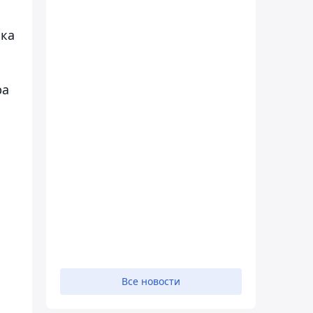
нка
ра
Все новости