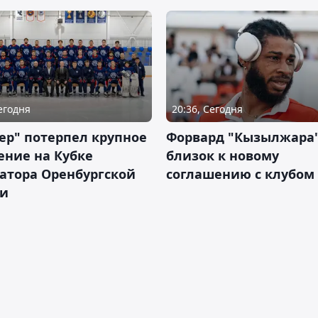
Сегодня
20:36, Сегодня
ер" потерпел крупное
Форвард "Кызылжара"
ение на Кубке
близок к новому
атора Оренбургской
соглашению с клубом
ти