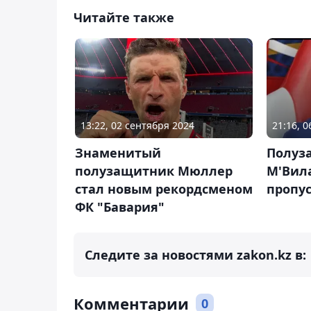
Читайте также
13:22, 02 сентября 2024
21:16, 
Знаменитый
Полуз
полузащитник Мюллер
М'Вил
стал новым рекордсменом
пропу
ФК "Бавария"
Следите за новостями zakon.kz в:
Комментарии
0