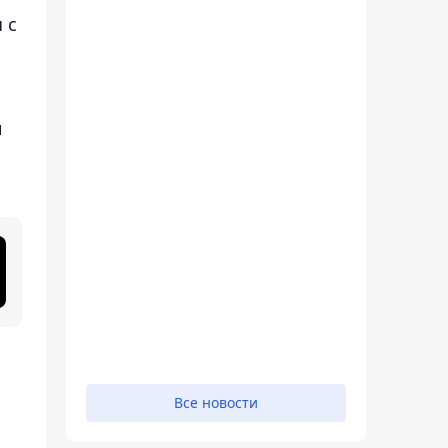
 с
и
Все новости