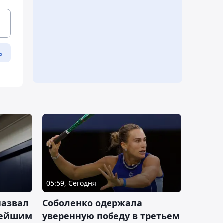
ь
05:59, Сегодня
назвал
Соболенко одержала
лейшим
уверенную победу в третьем