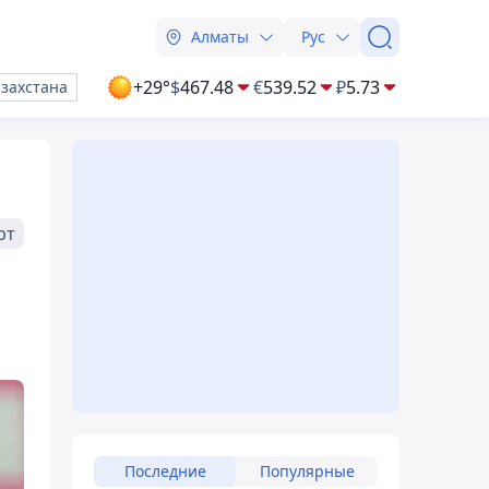
Алматы
Рус
+29°
$
467.48
€
539.52
₽
5.73
азахстана
рт
Последние
Популярные