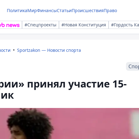
Политика
Мир
Финансы
Статьи
Происшествия
Право
#Спецпроекты
#Новая Конституция
#Гордость К
вости
Sportzakon — Новости спорта
Спо
рии» принял участие 15-
ник