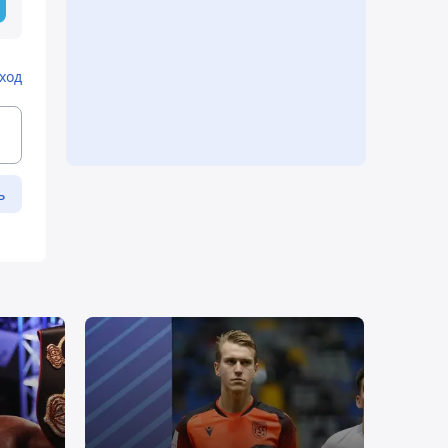
ход
ь