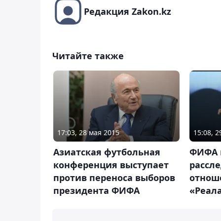
Редакция Zakon.kz
Читайте также
17:03, 28 мая 2015
15:08, 
Азиатская футбольная
ФИФА 
конференция выступает
рассле
против переноса выборов
отнош
президента ФИФА
«Реал