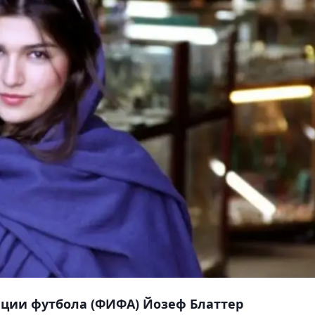
ции футбола (ФИФА) Йозеф Блаттер