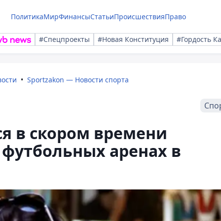
Политика
Мир
Финансы
Статьи
Происшествия
Право
#Спецпроекты
#Новая Конституция
#Гордость К
вости
Sportzakon — Новости спорта
Спо
я в скором времени
 футбольных аренах в