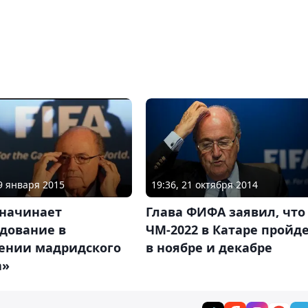
29 января 2015
19:36, 21 октября 2014
начинает
Глава ФИФА заявил, что
дование в
ЧМ-2022 в Катаре пройд
ении мадридского
в ноябре и декабре
а»