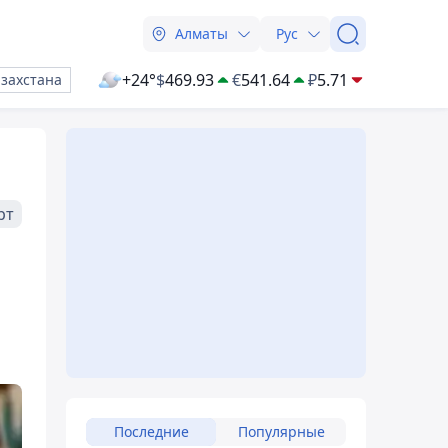
Алматы
Рус
+24°
$
469.93
€
541.64
₽
5.71
азахстана
рт
Последние
Популярные