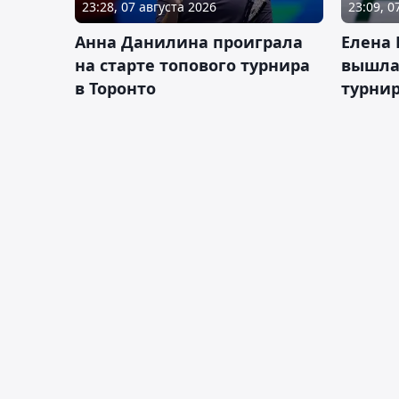
23:28, 07 августа 2026
23:09, 0
Анна Данилина проиграла
Елена 
на старте топового турнира
вышла 
в Торонто
турнир