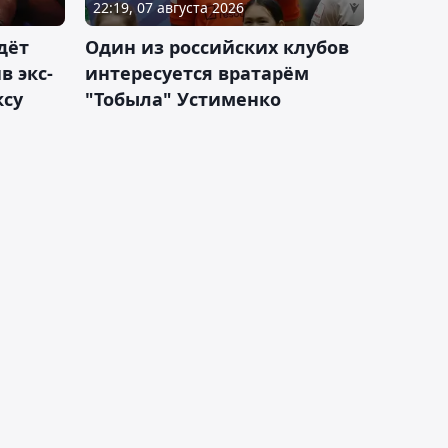
22:19, 07 августа 2026
дёт
Один из российских клубов
 экс-
интересуется вратарём
ксу
"Тобыла" Устименко