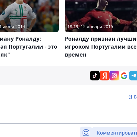
23 июня 2014
18:19, 15 января 2015
иану Роналду:
Роналду признан лучш
ая Португалии - это
игроком Португалии все
няк"
времен
В
Комментироват