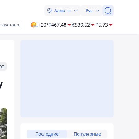
Алматы
Рус
+20°
$
467.48
€
539.52
₽
5.73
азахстана
рт
у
Последние
Популярные