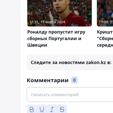
17:51, 19 марта 2024
19:09, 
Роналду пропустит игру
Кришт
сборных Португалии и
"Сборн
Швеции
серед
Следите за новостями zakon.kz в:
Комментарии
0