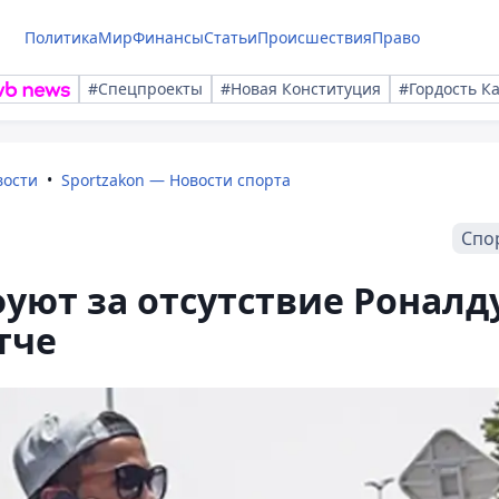
Политика
Мир
Финансы
Статьи
Происшествия
Право
#Спецпроекты
#Новая Конституция
#Гордость К
вости
Sportzakon — Новости спорта
Спо
уют за отсутствие Роналд
тче