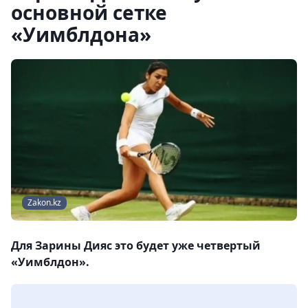
основной сетке
«Уимблдона»
Zakon.kz
Для Зарины Дияс это будет уже четвертый
«Уимблдон».