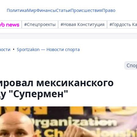
Политика
Мир
Финансы
Статьи
Происшествия
Право
#Спецпроекты
#Новая Конституция
#Гордость К
вости
Sportzakon — Новости спорта
Спо
ировал мексиканского
у "Супермен"