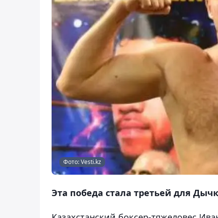
Фото: Vesti.kz
Эта победа стала третьей для Дыч
Казахстанский боксер-тяжеловес Иван 