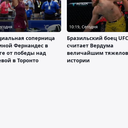
Сегодня
10:19, Сегодня
циальная соперница
Бразильский боец UFC
иной Фернандес в
считает Вердума
ге от победы над
величайшим тяжелов
вой в Торонто
истории