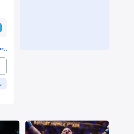
ход
ь