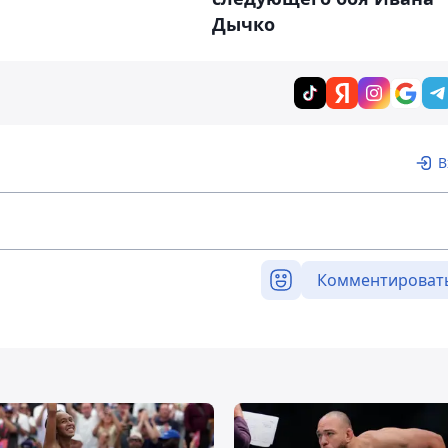
Дычко
В
Комментироват