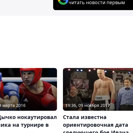
читать новости первым
29 марта 2016
19:36, 09 ноября 2017
Дычко нокаутировал
Стала известна
ика на турнире в
ориентировочная дата
следующего боя Ивана