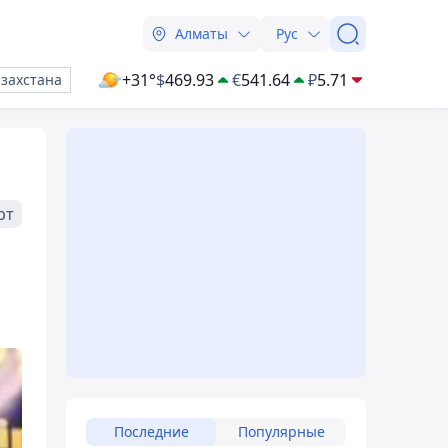
Алматы
Рус
+31°
$
469.93
€
541.64
₽
5.71
азахстана
рт
Последние
Популярные