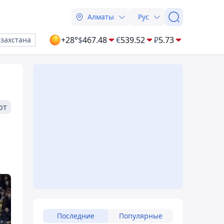
Алматы
Рус
+28°
$
467.48
€
539.52
₽
5.73
азахстана
рт
Последние
Популярные