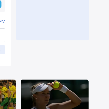
ход
ь