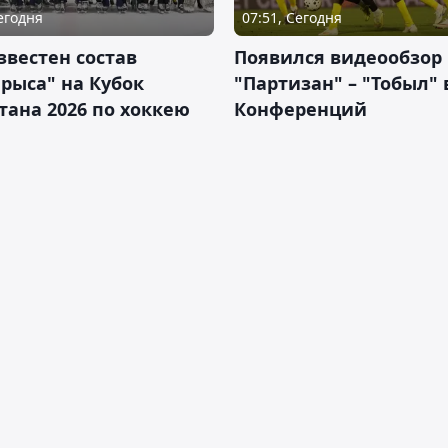
Сегодня
07:51, Сегодня
звестен состав
Появился видеообзор
рыса" на Кубок
"Партизан" – "Тобыл" 
тана 2026 по хоккею
Конференций