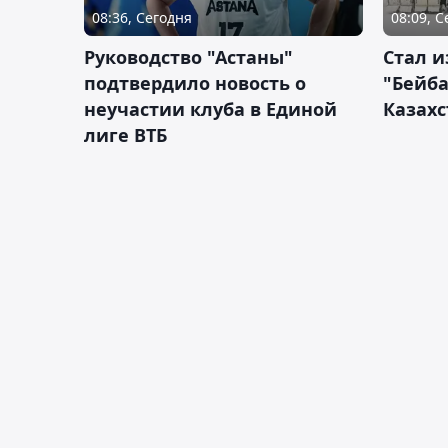
08:36, Сегодня
08:09, 
Руководство "Астаны"
Стал и
подтвердило новость о
"Бейба
неучастии клуба в Единой
Казахс
лиге ВТБ