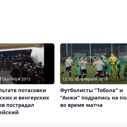
07 сентября 2015
12:10, 05 февраля 2018
льтате потасовки
Футболисты "Тобола" и
ских и венгерских
"Анжи" подрались на по
ов пострадал
во время матча
ейский