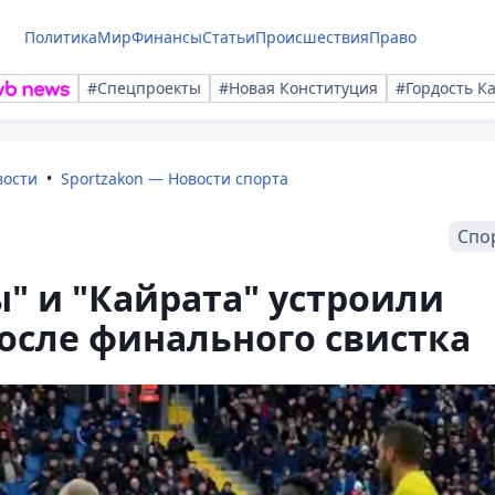
Политика
Мир
Финансы
Статьи
Происшествия
Право
#Спецпроекты
#Новая Конституция
#Гордость К
вости
Sportzakon — Новости спорта
Спо
" и "Кайрата" устроили
после финального свистка