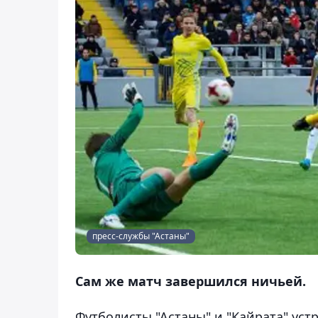
пресс-службы "Астаны"
Сам же матч завершился ничьей.
Футболисты "Астаны" и "Кайрата" уст