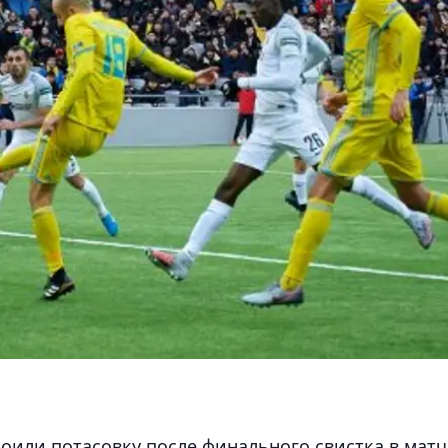
роили потасовку после финального свистка в матч