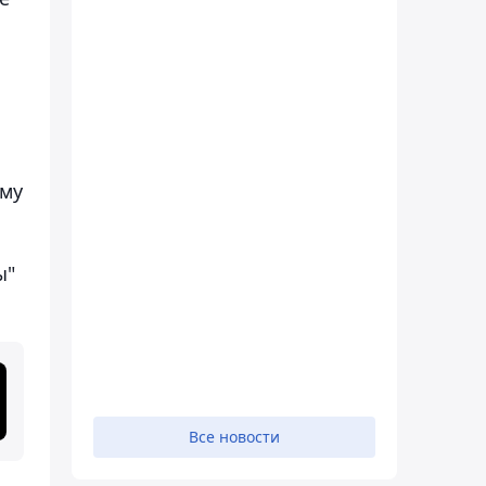
ому
ы"
Все новости