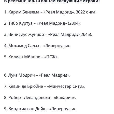
В рейтинг Топ-10 вошли следующие игроки:
1. Карим Бензема – «Реал Мадрид», 3022 очка.
2. Тибо Куртуа – «Реал Мадрид» (2804).
3. Винисиус Жуниор – «Реал Мадрид» (2645).
4. Мохамед Салах – «Ливерпуль».
5. Килиан Мбаппе – «ПСЖ».
6. Лука Модрич – «Реал Мадрид».
7. Кевин де Брюйне – «Манчестер Сити».
8. Роберт Левандовски – «Бавария».
9. Вирджил ван Дейк – «Ливерпуль».