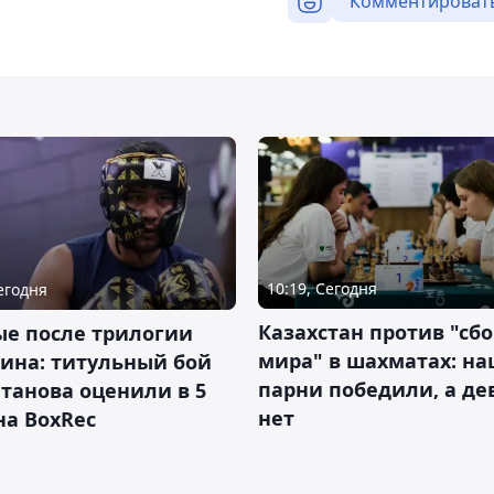
Комментироват
10:19, Сегодня
Сегодня
Казахстан против "сб
ые после трилогии
мира" в шахматах: н
ина: титульный бой
парни победили, а д
танова оценили в 5
нет
на BoxRec