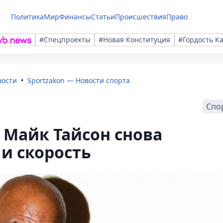
Политика
Мир
Финансы
Статьи
Происшествия
Право
#Спецпроекты
#Новая Конституция
#Гордость К
вости
Sportzakon — Новости спорта
Спо
 Майк Тайсон снова
и скорость