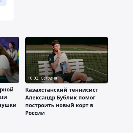
ь
10:02, Сегодня
орной
Казахстанский теннисист
аши
Александр Бублик помог
евушки
построить новый корт в
России