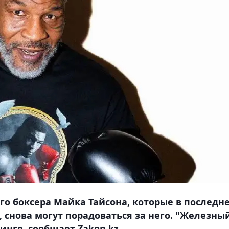
о боксера Майка Тайсона, которые в последн
 снова могут порадоваться за него. "Железны
нге, сообщает Zakon.kz.