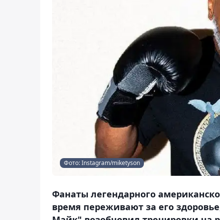
Фото: Instagram/miketyson
Фанаты легендарного американског
время переживают за его здоровье,
Майк" возобновил тренировки на ри