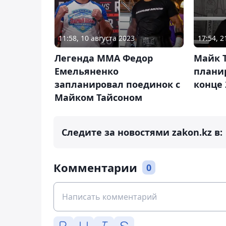
11:58, 10 августа 2023
17:54, 
Легенда ММА Федор
Майк 
Емельяненко
планир
запланировал поединок с
конце 
Майком Тайсоном
Следите за новостями zakon.kz в:
Комментарии
0