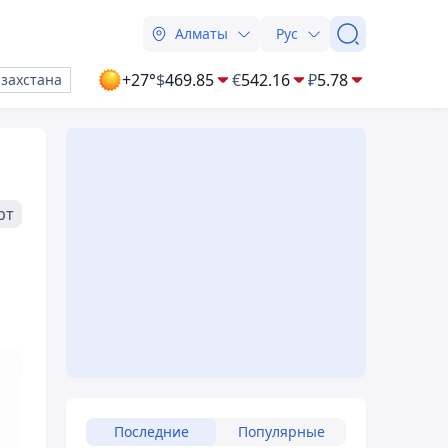
Алматы
Рус
+27°
$
469.85
€
542.16
₽
5.78
азахстана
рт
Последние
Популярные