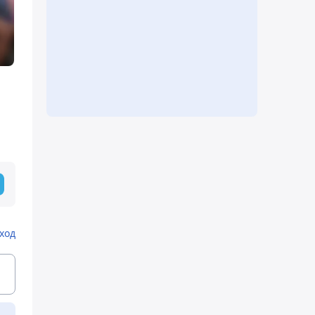
й
ход