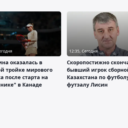
Сегодня
12:35, Сегодня
на оказалась в
Скоропостижно сконч
й тройке мирового
бывший игрок сборно
а после старта на
Казахстана по футбол
нике" в Канаде
футзалу Лисин