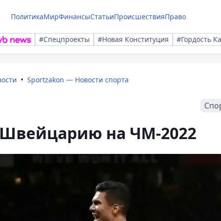
Политика
Мир
Финансы
Статьи
Происшествия
Право
#Спецпроекты
#Новая Конституция
#Гордость К
вости
Sportzakon — Новости спорта
Спо
 Швейцарию на ЧМ-2022