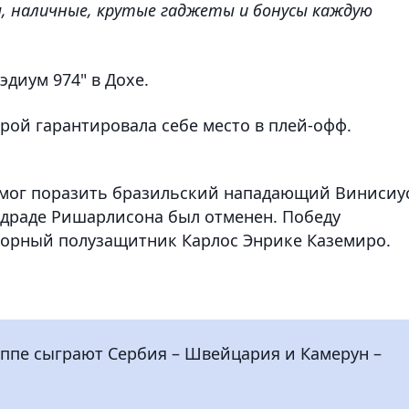
ы, наличные, крутые гаджеты и бонусы каждую
эдиум 974" в Дохе.
ой гарантировала себе место в плей-офф.
 смог поразить бразильский нападающий Винисиу
Андраде Ришарлисона был отменен. Победу
порный полузащитник Карлос Энрике Каземиро.
руппе сыграют Сербия – Швейцария и Камерун –