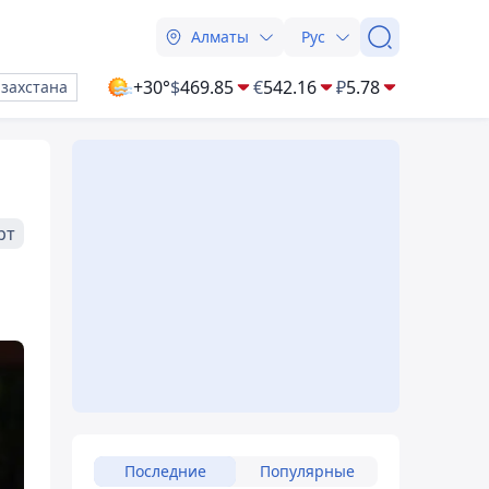
Алматы
Рус
+30°
$
469.85
€
542.16
₽
5.78
азахстана
рт
Последние
Популярные