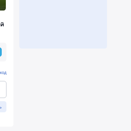
ей
ход
ь