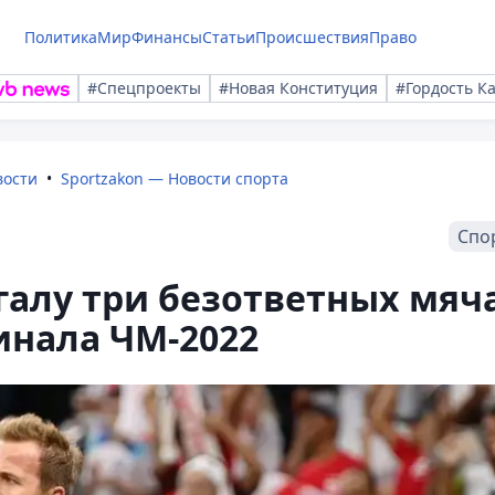
Политика
Мир
Финансы
Статьи
Происшествия
Право
#Спецпроекты
#Новая Конституция
#Гордость К
вости
Sportzakon — Новости спорта
Спо
галу три безответных мяч
инала ЧМ-2022