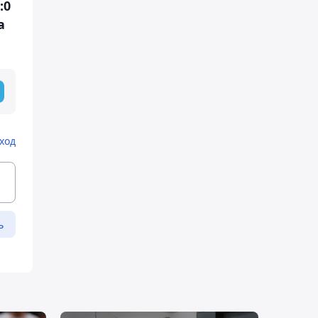
:0
а
ход
ь