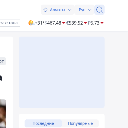
Алматы
Рус
+31°
$
467.48
€
539.52
₽
5.73
азахстана
рт
а
Последние
Популярные