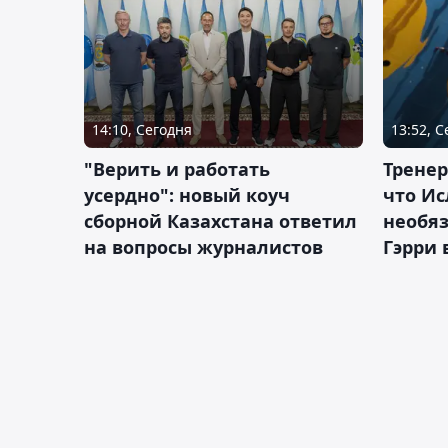
14:10, Сегодня
13:52, 
"Верить и работать
Тренер
усердно": новый коуч
что Ис
сборной Казахстана ответил
необя
на вопросы журналистов
Гэрри 