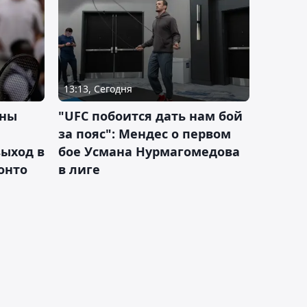
13:13, Сегодня
ины
"UFC побоится дать нам бой
за пояс": Мендес о первом
ыход в
бое Усмана Нурмагомедова
ронто
в лиге