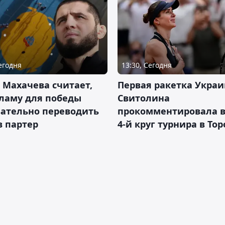
Сегодня
13:30, Сегодня
 Махачева считает,
Первая ракетка Укра
ламу для победы
Свитолина
зательно переводить
прокомментировала в
в партер
4-й круг турнира в То