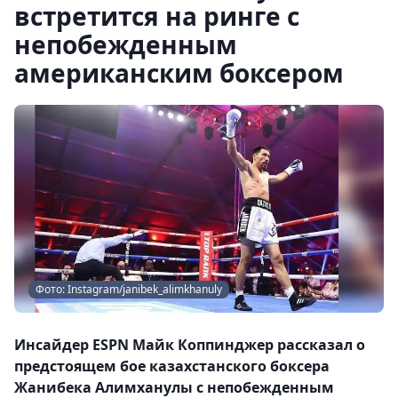
встретится на ринге с
непобежденным
американским боксером
Фото: Instagram/janibek_alimkhanuly
Инсайдер ESPN Майк Коппинджер рассказал о
предстоящем бое казахстанского боксера
Жанибека Алимханулы с непобежденным