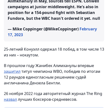
Alimkhanuly in May, sources tell ESPN. Conwell
campaigns at junior middleweight. He's also in
position for a 154-pound fight with Sebastian
Fundora, but the WBC hasn't ordered it yet. null
— Mike Coppinger (@MikeCoppinger)
February
17, 2023
25-летний Конуэлл одержал 18 побед, в том числе 13
из них – нокаутом.
В прошлом году Жанибек Алимханулы впервые
защитил
титул чемпиона WBO, победив по итогам
12 раундов единогласным решением судей
англичанина Дензела Бентли.
26 ноября 2022 года авторитетный журнал The Ring
назвал
лучших боксеров-средневесов.