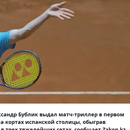
ксандр Бублик выдал матч-триллер в первом
 на кортах испанской столицы, обыграв
в трех тяжелейших сетах, сообщает Zakon.kz.