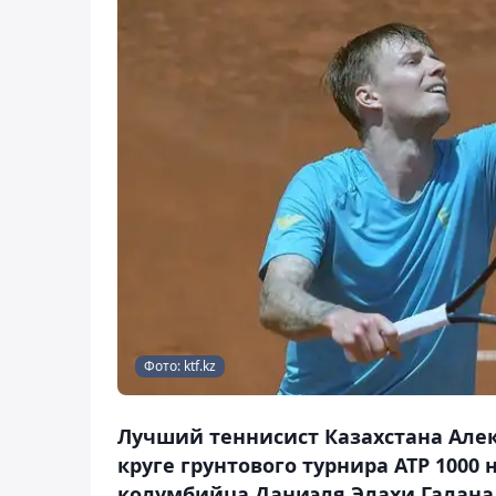
Фото: ktf.kz
Лучший теннисист Казахстана Але
круге грунтового турнира ATP 1000
колумбийца Даниэля Элахи Галана 