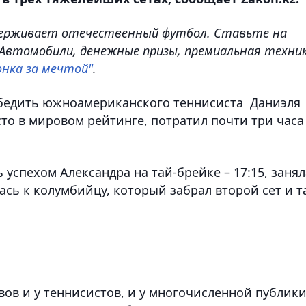
ддерживает отечественный футбол. Ставьте на
 Автомобили, денежные призы, премиальная техни
онка за мечтой"
.
обедить южноамериканского теннисиста Даниэля
то в мировом рейтинге, потратил почти три часа
 успехом Александра на тай-брейке – 17:15, занял
лась к колумбийцу, который забрал второй сет и т
ов и у теннисистов, и у многочисленной публики