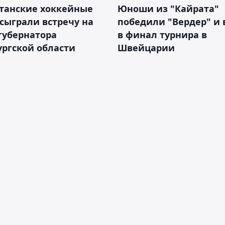
станские хоккейные
Юноши из "Кайрата"
сыграли встречу на
победили "Вердер" и
губернатора
в финал турнира в
ргской области
Швейцарии