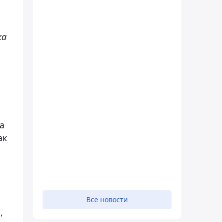
ка
а
ак
Все новости
,