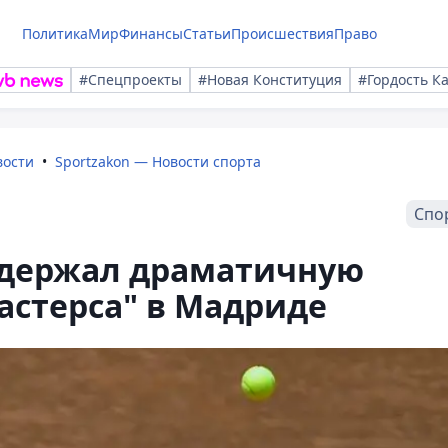
Политика
Мир
Финансы
Статьи
Происшествия
Право
#Спецпроекты
#Новая Конституция
#Гордость К
вости
Sportzakon — Новости спорта
Спо
одержал драматичную
Мастерса" в Мадриде