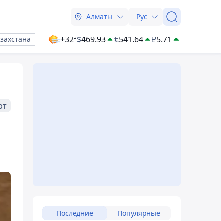
Алматы
Рус
+32°
$
469.93
€
541.64
₽
5.71
азахстана
рт
Последние
Популярные