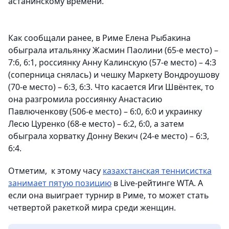
астанинскому времени.
Как сообщали ранее, в Риме Елена Рыбакина
обыграла итальянку Жасмин Паолини (65-е место) –
7:6, 6:1, россиянку Анну Калинскую (57-е место) – 4:3
(соперница снялась) и чешку Маркету Вондроушову
(70-е место) – 6:3, 6:3. Что касается Иги Швёнтек, то
она разгромила россиянку Анастасию
Павлюченкову (506-е место) – 6:0, 6:0 и украинку
Лесю Цуренко (68-е место) – 6:2, 6:0, а затем
обыграла хорватку Донну Векич (24-е место) – 6:3,
6:4.
Отметим, к этому часу
казахстанская теннисистка
занимает пятую позицию
в Live-рейтинге WTA. А
если она выиграет турнир в Риме, то может стать
четвертой ракеткой мира среди женщин.