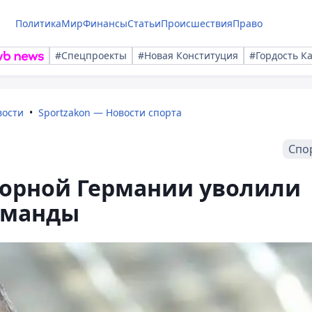
Политика
Мир
Финансы
Статьи
Происшествия
Право
#Спецпроекты
#Новая Конституция
#Гордость К
вости
Sportzakon — Новости спорта
Спо
борной Германии уволили
оманды