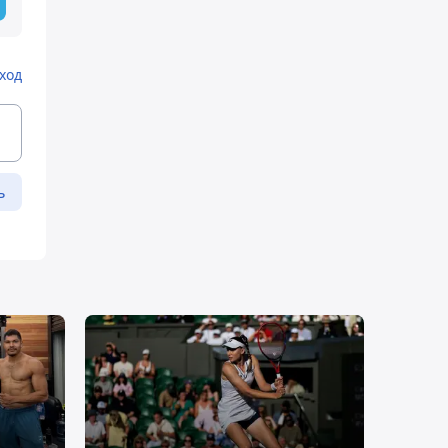
ход
ь