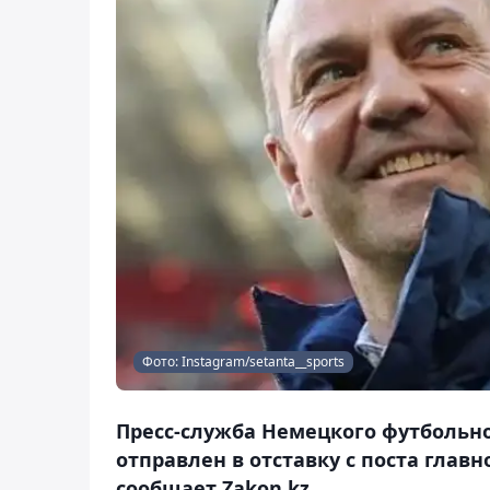
Фото: Instagram/setanta__sports
Пресс-служба Немецкого футбольно
отправлен в отставку с поста глав
сообщает Zakon.kz.