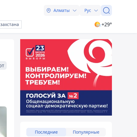
Алматы
Рус
+29°
азахстана
рт
Последние
Популярные