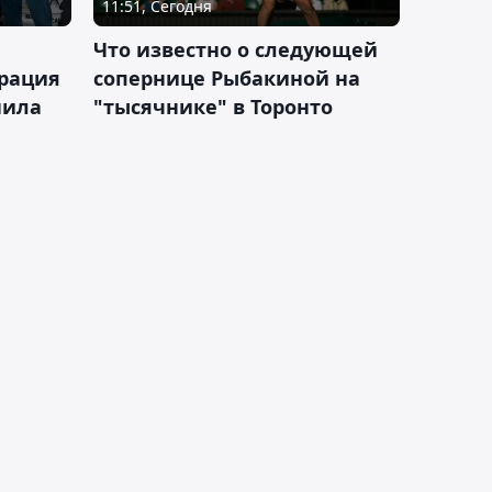
11:51, Сегодня
Что известно о следующей
ерация
сопернице Рыбакиной на
нила
"тысячнике" в Торонто