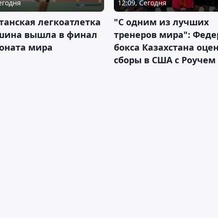
Сегодня
12:09, Сегодня
танская легкоатлетка
"С одним из лучших
шина вышла в финал
тренеров мира": Фед
оната мира
бокса Казахстана оце
сборы в США с Роучем