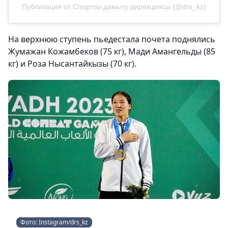
Публикация от Спортты дамыту дирекциясы (@drs_kz)
На верхнюю ступень пьедестала почета поднялись
Жумажан Кожамбеков (75 кг), Мади Амангельды (85
кг) и Роза Нысантайкызы (70 кг).
Фото: Instagram/drs_kz