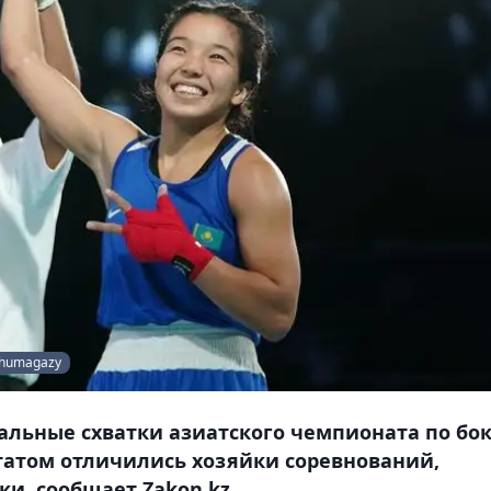
_zhumagazy
льные схватки азиатского чемпионата по бок
татом отличились хозяйки соревнований,
и, сообщает Zakon.kz.