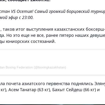
естан VS Осетия! Самый громкий борцовский турни
мой эфир с 23:00.
, таков итог выступления казахстанских боксерш
а. Но это еще не все, ранее пятеро наших девуш
ды юниорских состязаний.
tan Boxing Federation (@boxingkazakhstan)
ла почета азиатского первенства поднялись Элян
кг), Асем Танатар (63 кг), Бахыт Сейдеш (66 кг) и