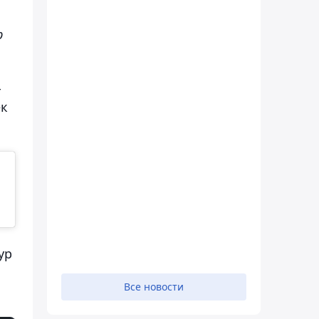
р
-
ек
ур
Все новости