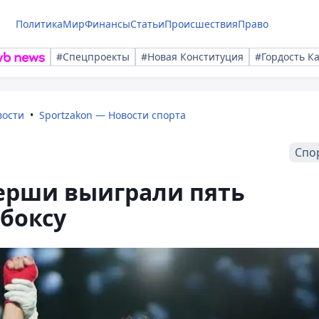
Политика
Мир
Финансы
Статьи
Происшествия
Право
#Спецпроекты
#Новая Конституция
#Гордость К
вости
Sportzakon — Новости спорта
Спо
серши выиграли пять
 боксу