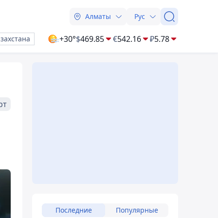
Алматы
Рус
+30°
$
469.85
€
542.16
₽
5.78
азахстана
рт
Последние
Популярные