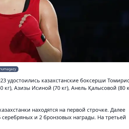
_zhumagazy
023 удостоились казахстанские боксерши Томири
0 кг), Азизы Исиной (70 кг), Анель Қалысовой (80 к
азахстанки находятся на первой строчке. Далее
6 серебряных и 2 бронзовых награды. На третьей