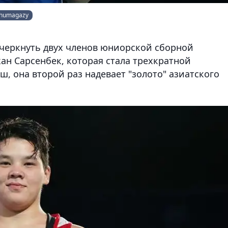
_zhumagazy
черкнуть двух членов юниорской сборной
жан Сарсенбек, которая стала трехкратной
, она второй раз надевает "золото" азиатского