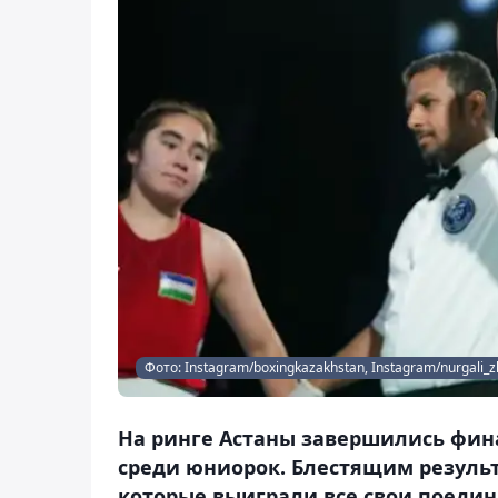
Фото: Instagram/boxingkazakhstan, Instagram/nurgali
На ринге Астаны завершились фина
среди юниорок. Блестящим резуль
которые выиграли все свои поединк