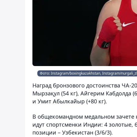
Фото: Instagram/boxingkazakhstan, Instagram/nurgali
Наград бронзового достоинства ЧА-2
Мырзақул (54 кг), Айгерим Кабдолда (6
и Умит Абылкайыр (+80 кг).
В общекомандном медальном зачете к
идут спортсменки Индии: 4 золотые, 
позиции – Узбекистан (3/6/3).