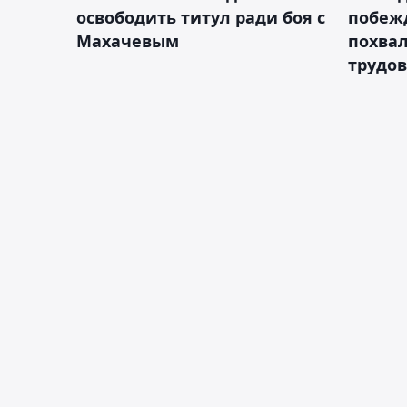
освободить титул ради боя с
побежд
Махачевым
похва
трудов