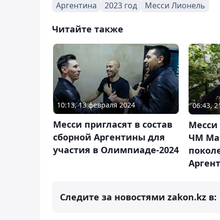
Аргентина
2023 год
Месси Лионель
Читайте также
10:13, 13 февраля 2024
06:43, 
Месси пригласят в состав
Месси 
сборной Аргентины для
ЧМ Ма
участия в Олимпиаде-2024
покол
Арген
Следите за новостями zakon.kz в: