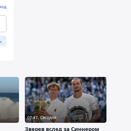
ход
ь
07:47, Сегодня
Зверев вслед за Синнером