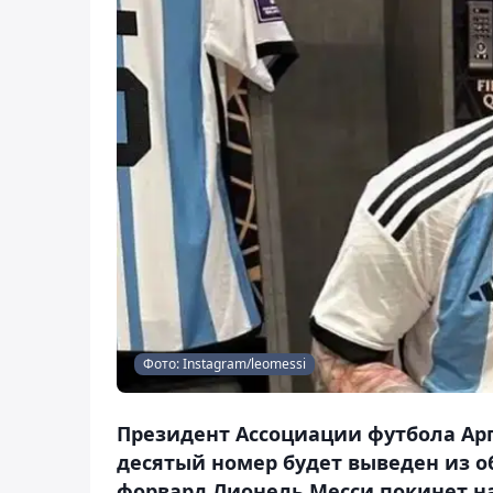
Фото: Instagram/leomessi
Президент Ассоциации футбола Арг
десятый номер будет выведен из о
форвард Лионель Месси покинет на