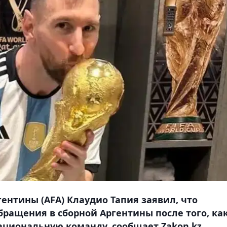
ентины (AFA) Клаудио Тапия заявил, что
бращения в сборной Аргентины после того, ка
циональную команду, сообщает Zakon.kz.