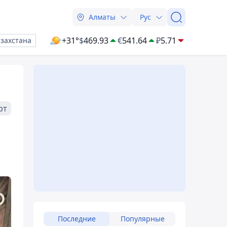
Алматы
Рус
+31°
$
469.93
€
541.64
₽
5.71
азахстана
рт
Последние
Популярные