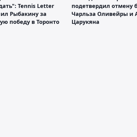
ать": Tennis Letter
подетвердил отмену 
лил Рыбакину за
Чарльза Оливейры и 
ую победу в Торонто
Царукяна