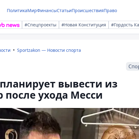
Политика
Мир
Финансы
Статьи
Происшествия
Право
#Спецпроекты
#Новая Конституция
#Гордость К
вости
Sportzakon — Новости спорта
Спо
планирует вывести из
 после ухода Месси