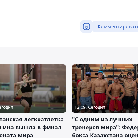
Комментироват
Сегодня
12:09, Сегодня
танская легкоатлетка
"С одним из лучших
шина вышла в финал
тренеров мира": Фед
оната мира
бокса Казахстана оце