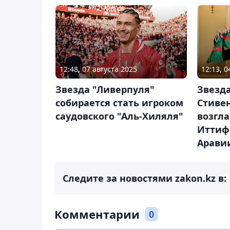
12:48, 07 августа 2025
12:13, 
Звезда "Ливерпуля"
Звезд
собирается стать игроком
Стиве
саудовского "Аль-Хиляля"
возгла
Иттиф
Арави
Следите за новостями zakon.kz в:
Комментарии
0