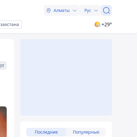
Алматы
Рус
+29°
азахстана
рт
Последние
Популярные