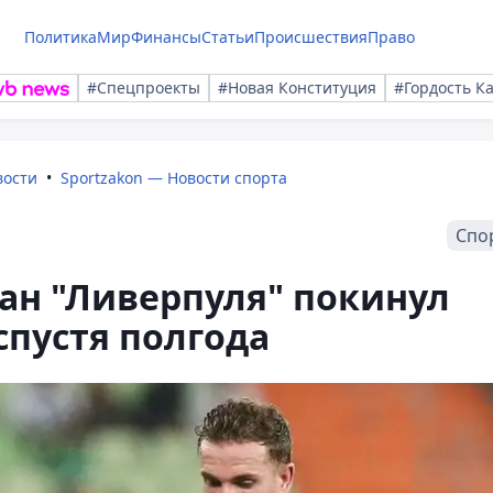
Политика
Мир
Финансы
Статьи
Происшествия
Право
#Спецпроекты
#Новая Конституция
#Гордость К
вости
Sportzakon — Новости спорта
Спо
ан "Ливерпуля" покинул
спустя полгода