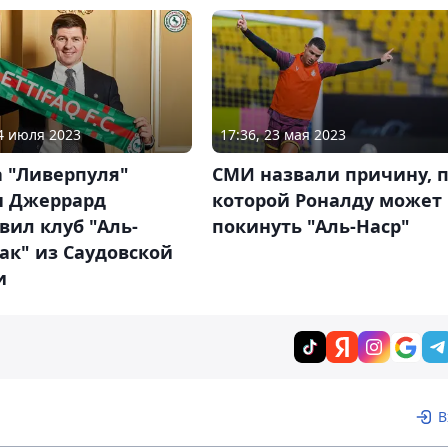
04 июля 2023
17:36, 23 мая 2023
а "Ливерпуля"
СМИ назвали причину, 
н Джеррард
которой Роналду может
вил клуб "Аль-
покинуть "Аль-Наср"
ак" из Саудовской
и
В