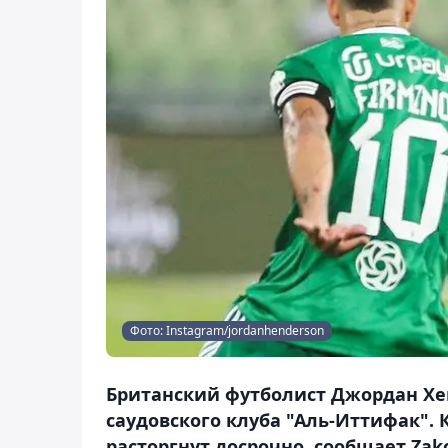
Фото: Instagram/jordanhenderson
Британский футболист Джордан Хе
саудовского клуба "Аль-Иттифак". 
расторгнут досрочно, сообщает Zako