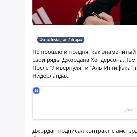
Фото: Instagram/afcajax
Не прошло и полдня, как знаменитый
свои ряды Джордана Хендерсона. Тем 
После "Ливерпуля" и "Аль-Иттифака" 
Нидерландах.
Публика
Джордан подписал контракт с амстерд