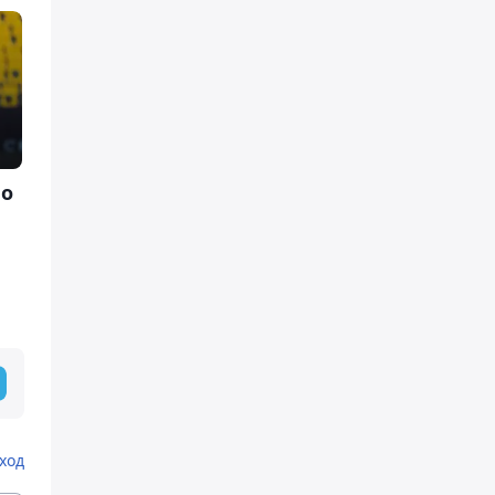
по
ход