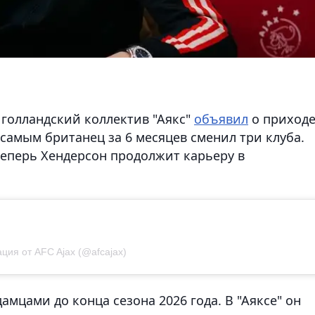
 голландский коллектив "Аякс"
объявил
о приходе
самым британец за 6 месяцев сменил три клуба.
теперь Хендерсон продолжит карьеру в
ция от AFC Ajax (@afcajax)
амцами до конца сезона 2026 года. В "Аяксе" он