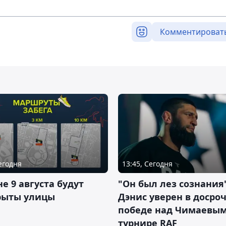
Комментироват
Сегодня
13:45, Сегодня
не 9 августа будут
"Он был лез сознания"
рыты улицы
Дэнис уверен в досро
победе над Чимаевым
турнире RAF