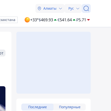
Алматы
Рус
+33°
$
469.93
€
541.64
₽
5.71
азахстана
рт
Последние
Популярные