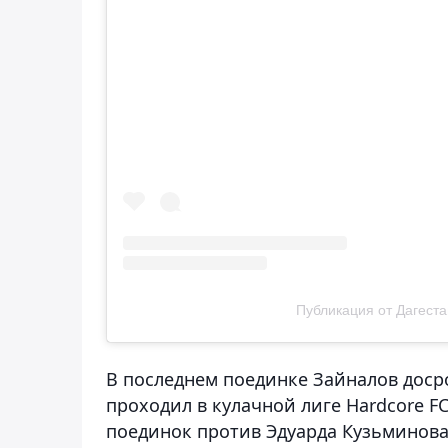
Публикация от Дагеста
В последнем поединке Зайналов доср
проходил в кулачной лиге Hardcore F
поединок против Эдуарда Кузьминова