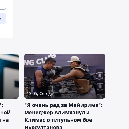
ь
13:05, Сегодня
:
"Я очень рад за Мейирима":
чной
менеджер Алимханулы
 на
Климас о титульном бое
Нурсултанова