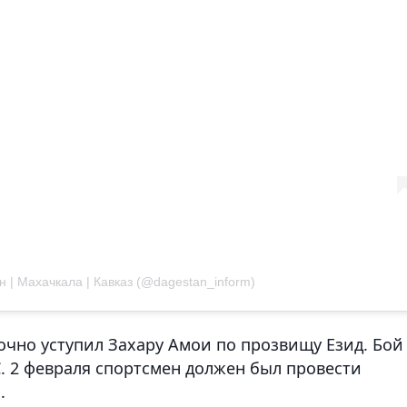
н | Махачкала | Кавказ (@dagestan_inform)
очно уступил Захару Амои по прозвищу Езид. Бой
C. 2 февраля спортсмен должен был провести
.