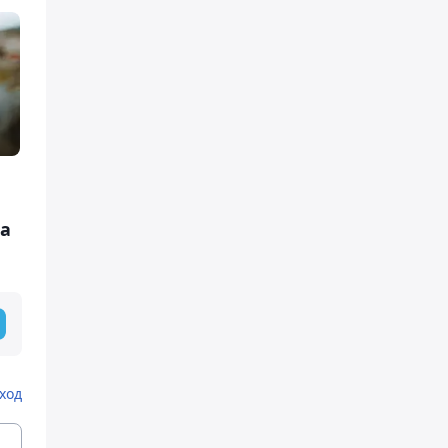
жа
ход