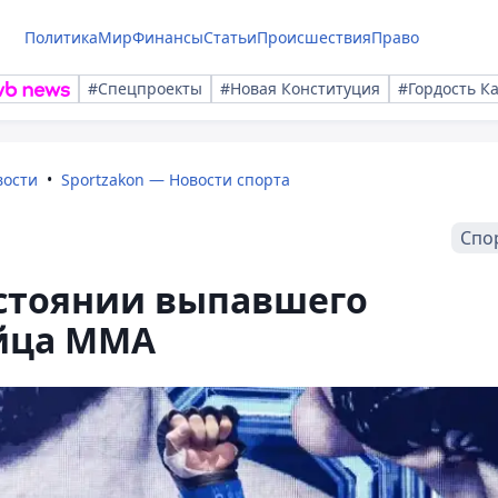
Политика
Мир
Финансы
Статьи
Происшествия
Право
#Спецпроекты
#Новая Конституция
#Гордость К
вости
Sportzakon — Новости спорта
Спо
остоянии выпавшего
ойца MMA