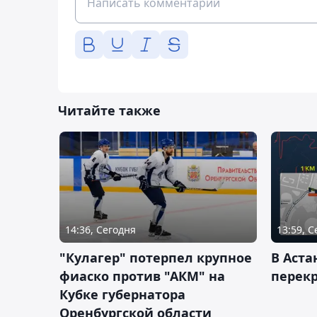
Читайте также
14:36, Сегодня
13:59, 
"Кулагер" потерпел крупное
В Аста
фиаско против "АКМ" на
перек
Кубке губернатора
Оренбургской области