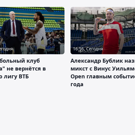
Сегодня
16:56, Сегодня
тбольный клуб
Александр Бублик наз
а" не вернётся в
микст с Винус Уильям
 лигу ВТБ
Open главным событ
года