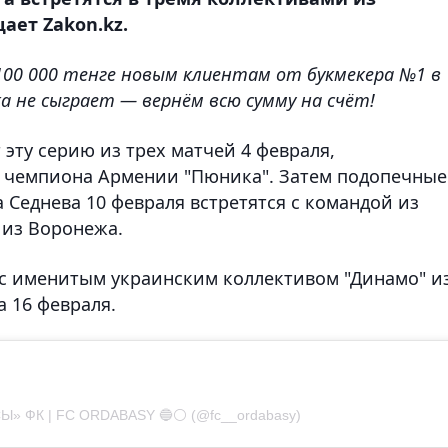
ает Zakon.kz.
100 000 тенге новым клиентам от букмекера №1 в
а не сыграет — вернём всю сумму на счёт!
ту серию из трех матчей 4 февраля,
о чемпиона Армении "Пюника". Затем подопечные
 Седнева 10 февраля встретятся с командой из
 из Воронежа.
 с именитым украинским коллективом "Динамо" и
а 16 февраля.
Ы» ФК | FC ORDABASY 🔵⚪️ (@fc__ordabasy)