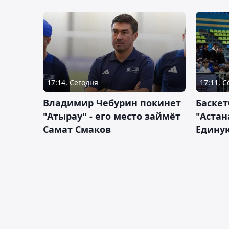
17:14, Сегодня
17:11, 
Владимир Чебурин покинет
Баске
"Атырау" - его место займёт
"Астан
Самат Смаков
Единую