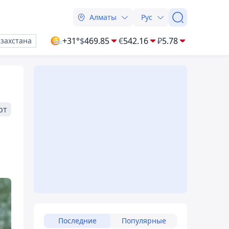
Алматы
Рус
+31°
$
469.85
€
542.16
₽
5.78
азахстана
рт
Последние
Популярные