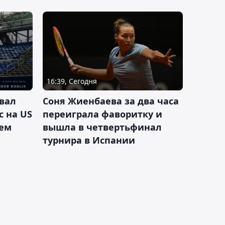
16:39, Сегодня
вал
Соня Жиенбаева за два часа
с на US
переиграла фаворитку и
ием
вышла в четвертьфинал
турнира в Испании