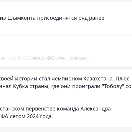
 из Шымкента присоединятся ряд ранее
Ы» ФК | FC ORDABASY 🔵⚪️ (@fc__ordabasy)
 своей истории стал чемпионом Казахстана. Плюс
ал Кубка страны, где они проиграли "Тоболу" со
хстанском первенстве команда Александра
ФА летом 2024 года.