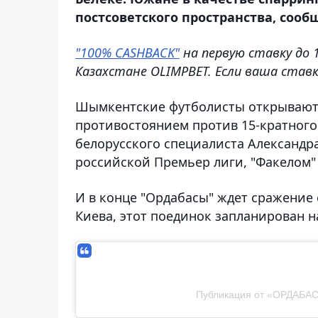
постсоветского пространства, сообщ
"100% CASHBACK"
на первую ставку до 
Казахстане OLIMPBET. Если ваша ставк
Шымкентские футболисты открывают э
противостоянием против 15-кратног
белорусского специалиста Александра
российской Премьер лиги, "Факелом"
И в конце "Ордабасы" ждет сражение
Киева, этот поединок запланирован н
Публикация от «ОРДАБАС