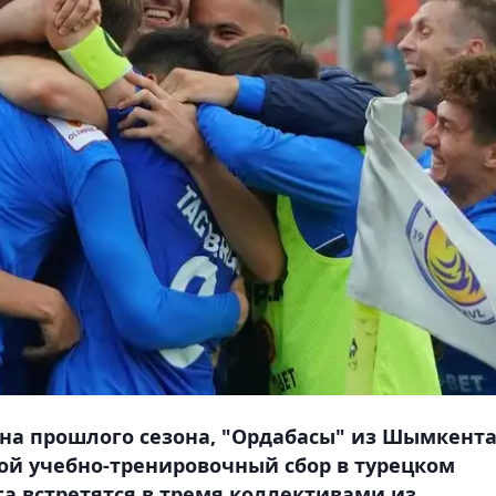
на прошлого сезона, "Ордабасы" из Шымкент
рой учебно-тренировочный сбор в турецком
га встретятся в тремя коллективами из