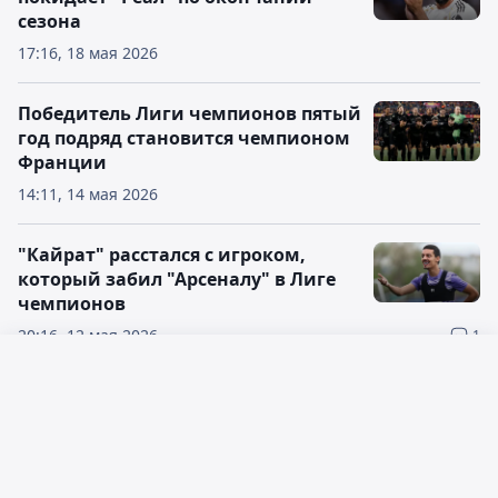
сезона
17:16, 18 мая 2026
Победитель Лиги чемпионов пятый
год подряд становится чемпионом
Франции
14:11, 14 мая 2026
"Кайрат" расстался с игроком,
который забил "Арсеналу" в Лиге
чемпионов
20:16, 12 мая 2026
1
Русский язык
Легенда "МЮ" назвал фаворита в
финальном матче Лиги чемпионов
Қазақ тілі
УЕФА
16:42, 12 мая 2026