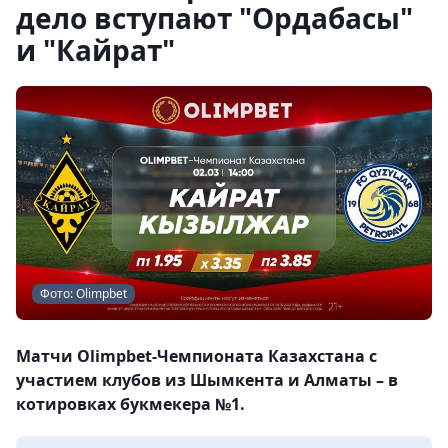
дело вступают "Ордабасы"
и "Кайрат"
Фото: Olimpbet
Матчи Olimpbet-Чемпионата Казахстана с
участием клубов из Шымкента и Алматы – в
котировках букмекера №1.