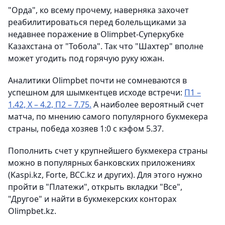
"Орда", ко всему прочему, наверняка захочет
реабилитироваться перед болельщиками за
недавнее поражение в Olimpbet-Суперкубке
Казахстана от "Тобола". Так что "Шахтер" вполне
может угодить под горячую руку южан.
Аналитики Olimpbet почти не сомневаются в
успешном для шымкентцев исходе встречи:
П1 –
1.42, Х – 4.2, П2 – 7.75.
А наиболее вероятный счет
матча, по мнению самого популярного букмекера
страны, победа хозяев 1:0 с кэфом 5.37.
Пополнить счет у крупнейшего букмекера страны
можно в популярных банковских приложениях
(Kaspi.kz, Forte, BCC.kz и других). Для этого нужно
пройти в "Платежи", открыть вкладки "Все",
"Другое" и найти в букмекерских конторах
Olimpbet.kz.