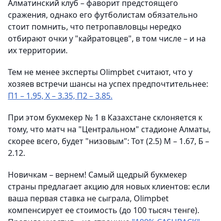
Алматинский клуб – фаворит предстоящего
сражения, однако его футболистам обязательно
стоит помнить, что петропавловцы нередко
отбирают очки у "кайратовцев", в том числе – и на
их территории.
Тем не менее эксперты Olimpbet считают, что у
хозяев встречи шансы на успех предпочтительнее:
П1 – 1.95, Х – 3.35, П2 – 3.85.
При этом букмекер № 1 в Казахстане склоняется к
тому, что матч на "Центральном" стадионе Алматы,
скорее всего, будет "низовым": Тот (2.5) М – 1.67, Б –
2.12.
Новичкам – вернем! Самый щедрый букмекер
страны предлагает акцию для новых клиентов: если
ваша первая ставка не сыграла, Olimpbet
компенсирует ее стоимость (до 100 тысяч тенге).