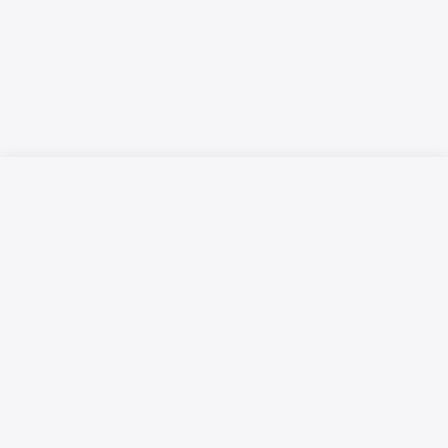
Русский язык
Қазақ тілі