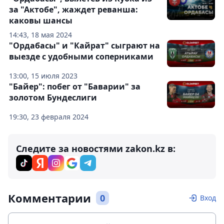
за "Актобе", жаждет реванша:
каковы шансы
14:43, 18 мая 2024
"Ордабасы" и "Кайрат" сыграют на
выезде с удобными соперниками
13:00, 15 июля 2023
"Байер": побег от "Баварии" за
золотом Бундеслиги
19:30, 23 февраля 2024
Следите за новостями zakon.kz в:
Комментарии
0
Вход