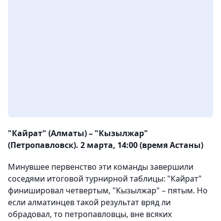
"Кайрат" (Алматы) – "Кызылжар"
(Петропавловск). 2 марта, 14:00 (время Астаны)
Минувшее первенство эти команды завершили
соседями итоговой турнирной таблицы: "Кайрат"
финишировал четвертым, "Кызылжар" – пятым. Но
если алматинцев такой результат вряд ли
обрадовал, то петропавловцы, вне всяких