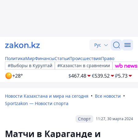
Рус
Политика
Мир
Финансы
Статьи
Происшествия
Право
#Выборы в Курултай
#Казахстан в сравнении
+28°
$
467.48
€
539.52
₽
5.73
Новости Казахстана и мира на сегодня
Все новости
Sportzakon — Новости спорта
Спорт
11:27, 30 марта 2024
Матчи в Караганде и