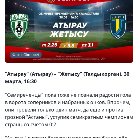
Фото: Olimpbet
"Атырау" (Атырау) – "Жетысу" (Талдыкорган). 30
марта, 16:30
"Семиреченцы" пока тоже не познали радости гола
в ворота соперников и набранных очков. Впрочем,
они провели только один матч, да еще и против
грозной "Астаны", уступив семикратным чемпионам
страны со счетом 0:2.