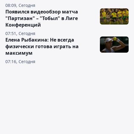
08:09, Сегодня
Появился видеообзор матча
"Партизан" – "Тобыл" в Лиге
Конференций
07:51, Сегодня
Елена Рыбакина: Не всегда
физически готова играть на
максимум
07:16, Сегодня