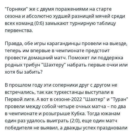
"Горняки" же с двумя поражениями на старте
сезона и абсолютно худшей разницей мячей среди
всех команд (0:6) замыкают турнирную таблицу
первенства.
Правда, обе игры карагандинцы провели на выезде,
теперь им впервые в чемпионате предстоит
провести домашний матч. Поможет ли поддержка
родных трибун "Шахтеру" набрать первые очки или
хотя бы забить?
В прошлом году эти соперники друг с другом не
встречались, так как туркестанцы выступали в
Первой лиге. А вот в сезоне-2022 "Шахтер" и "Туран"
провели между собой четыре очных матча – по два
в чемпионате и розыгрыше Кубка. Тогда южанам
один раз удалось выиграть (2:0), еще один матч
победителя не выявил, а дважды успех праздновали