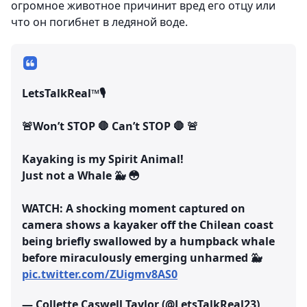
огромное животное причинит вред его отцу или
что он погибнет в ледяной воде.
LetsTalkReal™️🎙️
🚨Won’t STOP 🛑 Can’t STOP 🛑 🚨
Kayaking is my Spirit Animal!
Just not a Whale 🐳 😳
WATCH: A shocking moment captured on
camera shows a kayaker off the Chilean coast
being briefly swallowed by a humpback whale
before miraculously emerging unharmed 🐳
pic.twitter.com/ZUigmv8AS0
— Collette Caswell Taylor (@LetsTalkReal23)