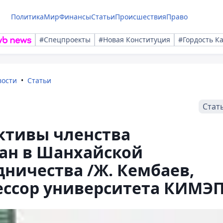
Политика
Мир
Финансы
Статьи
Происшествия
Право
#Спецпроекты
#Новая Конституция
#Гордость К
вости
Статьи
Стат
ктивы членства
тан в Шанхайской
ничества /Ж. Кембаев,
ессор университета КИМЭП