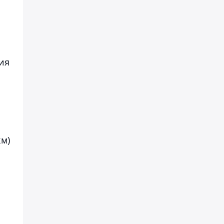
ия
км)