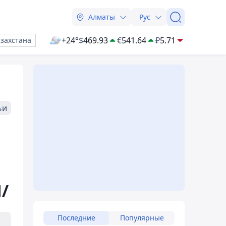
Алматы
Рус
+24°
$
469.93
€
541.64
₽
5.71
азахстана
ьи
/
Последние
Популярные