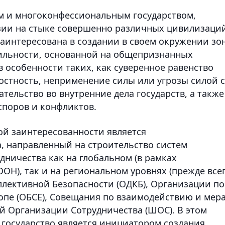
 и многоконфессиональным государством,
зии на стыке совершенно различных цивилизаций
заинтересована в создании в своем окружении зо
бильности, основанной на общепризнанных
 особенности таких, как суверенное равенство
остность, неприменение силы или угрозы силой с
ельство во внутренние дела государств, а также
поров и конфликтов.
й заинтересованности является
, направленный на строительство систем
дничества как на глобальном (в рамках
Н), так и на региональном уровнях (прежде все
ллективной Безопасности (ОДКБ), Организации по
ропе (ОБСЕ), Совещания по взаимодействию и мер
й Организации Сотрудничества (ШОС). В этом
 государство является инициатором создания