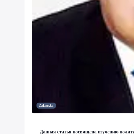
Zakon.kz
Данная статья посвящена изучению полити