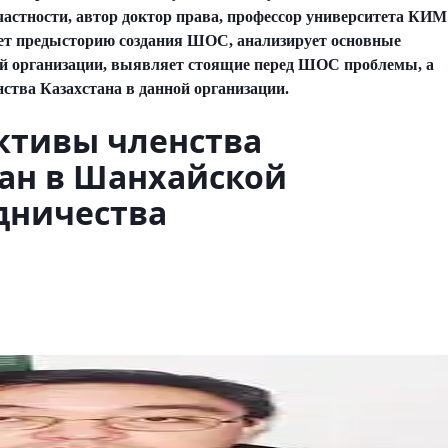
астности, автор доктор права, профессор университета КИ
ет предысторию создания ШОС, анализирует основные
ой организации, выявляет стоящие перед ШОС проблемы, а
ства Казахстана в данной организации.
ктивы членства
тан в Шанхайской
дничества