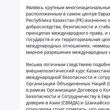
Являясь крупным многонациональным
расположенным в самом центре Евра
Республика Казахстан (РК) жизненно 
добрососедства, безопасности и ста
принципах международного права, и в
государств и их территориальная цел
международных отношениях, невмешат
мирное разрешение международных с
Весьма логичным следствием подобно
внешнеполитический курс Казахстана
международной безопасности и сотру
Организации Объединенных Наций (ОО
в рамках Организации Договора о Ко
Безопасности и Сотрудничеству в Ев
доверия в Азии (СВМДА) и Шанхайско
отношении стоит отметить, что наше