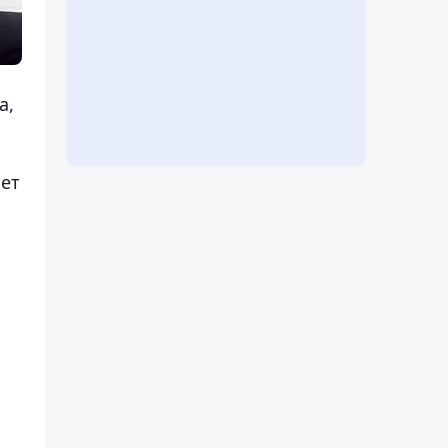
а,
ет