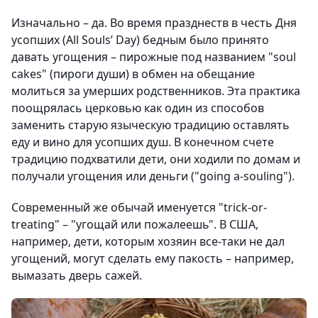
Изначально – да. Во время празднеств в честь Дня
усопших (All Souls’ Day) бедным было принято
давать угощения – пирожные под названием "soul
cakes" (пироги души) в обмен на обещание
молиться за умерших родственников. Эта практика
поощрялась церковью как один из способов
заменить старую языческую традицию оставлять
еду и вино для усопших душ. В конечном счете
традицию подхватили дети, они ходили по домам и
получали угощения или деньги ("going a-souling").
Современный же обычай именуется "trick-or-
treating" – "угощай или пожалеешь". В США,
например, дети, которым хозяин все-таки не дал
угощений, могут сделать ему пакость – например,
вымазать дверь сажей.