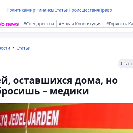
Политика
Мир
Финансы
Статьи
Происшествия
Право
#Спецпроекты
#Новая Конституция
#Гордость К
вости
Статьи
Стат
й, оставшихся дома, но
бросишь – медики