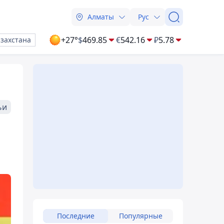
Алматы
Рус
+27°
$
469.85
€
542.16
₽
5.78
азахстана
ьи
Последние
Популярные