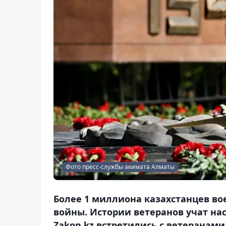
Фото пресс-службы акимата Алматы
Более 1 миллиона казахстанцев во
войны. Истории ветеранов учат на
Zakon.kz встретились с ветеранами