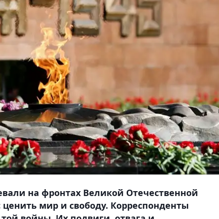
евали на фронтах Великой Отечественной
с ценить мир и свободу. Корреспонденты
 той войны. Их подвиги, отвага и