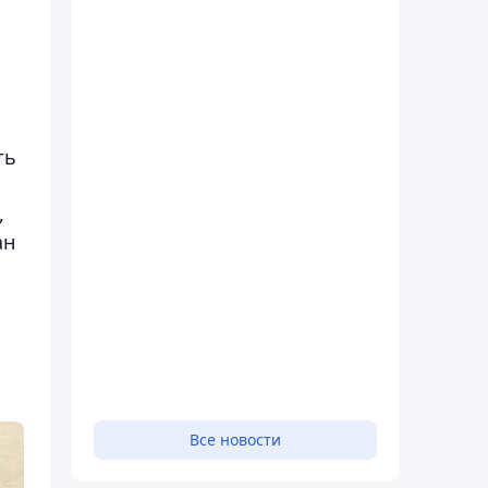
ть
,
ан
Все новости