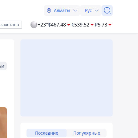
Алматы
Рус
+23°
$
467.48
€
539.52
₽
5.73
азахстана
ьи
Последние
Популярные