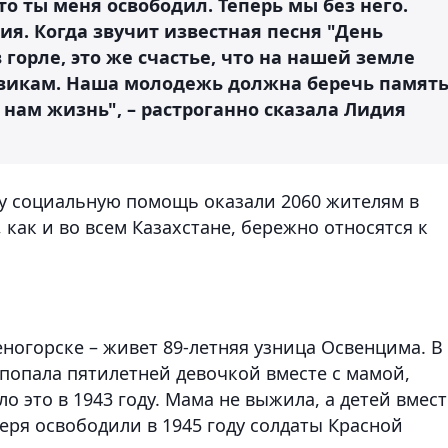
то ты меня освободил. Теперь мы без него.
я. Когда звучит известная песня "День
 горле, это же счастье, что на нашей земле
овикам. Наша молодежь должна беречь памят
л нам жизнь", – растроганно сказала Лидия
у социальную помощь оказали 2060 жителям в
, как и во всем Казахстане, бережно относятся к
еногорске – живет 89-летняя узница Освенцима. В
попала пятилетней девочкой вместе с мамой,
о это в 1943 году. Мама не выжила, а детей вмест
ря освободили в 1945 году солдаты Красной