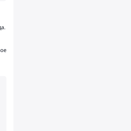
а.
вое