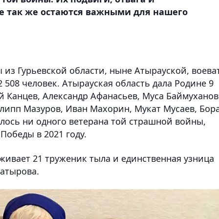
се так же остаются важными для нашего
 из Гурьевской области, ныне Атырауской, воева
508 человек. Атырауская область дала Родине 9
ий Канцев, Александр Афанасьев, Муса Баймуханов
илипп Мазуров, Иван Махорин, Мукат Мусаев, Бор
алось ни одного ветерана той страшной войны,
Победы в 2021 году.
живает 21 труженик тыла и единственная узница
сатырова.