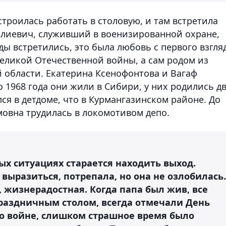
строилась работать в столовую, и там встретила
алиевич, служивший в военизированной охране,
ды встретились, это была любовь с первого взгляд
еликой Отечественной войны, а сам родом из
 области. Екатерина Ксенофонтова и Вагаф
о 1968 года они жили в Сибири, у них родились д
ся в детдоме, что в Курмангазинском районе. До
овна трудилась в локомотивом депо.
ых ситуациях старается находить выход.
выразиться, потрепала, но она не озлобилась.
, жизнерадостная. Когда папа был жив, все
раздничным столом, всегда отмечали День
 о войне, слишком страшное время было