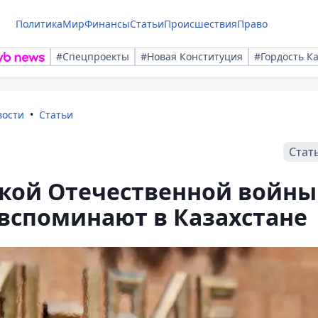
Политика
Мир
Финансы
Статьи
Происшествия
Право
#Спецпроекты
#Новая Конституция
#Гордость К
вости
Статьи
Стат
икой Отечественной войны
вспоминают в Казахстане