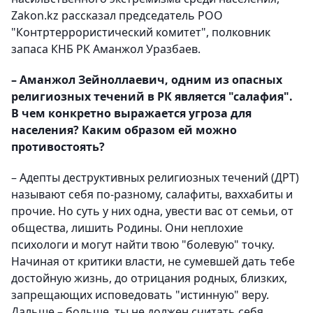
Zakon.kz рассказал председатель РОО
"Контртеррористический комитет", полковник
запаса КНБ РК Аманжол Уразбаев.
– Аманжол Зейноллаевич, одним из опасных
религиозных течений в РК является "салафия".
В чем конкретно выражается угроза для
населения? Каким образом ей можно
противостоять?
– Адепты деструктивных религиозных течений (ДРТ)
называют себя по-разному, салафиты, ваххабиты и
прочие. Но суть у них одна, увести вас от семьи, от
общества, лишить Родины. Они неплохие
психологи и могут найти твою "болевую" точку.
Начиная от критики власти, не сумевшей дать тебе
достойную жизнь, до отрицания родных, близких,
запрещающих исповедовать "истинную" веру.
Дальше – больше, ты не должен считать себя