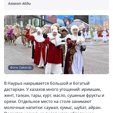
Азамат Абды
Фото: Zakon.kz
В Наурыз накрывается большой и богатый
дастархан. У казахов много угощений: иримшик,
жент, талкан, тары, курт, масло, сушеные фрукты и
орехи. Отдельное место на столе занимают
молочные напитки: саумал, кумыс, шубат, айран.