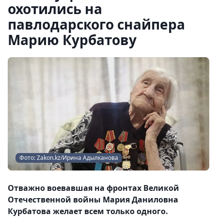
охотились на
павлодарского снайпера
Марию Курбатову
Фото: Zakon.kz/Ирина Адылканова
Отважно воевавшая на фронтах Великой
Отечественной войны Мария Даниловна
Курбатова желает всем только одного.