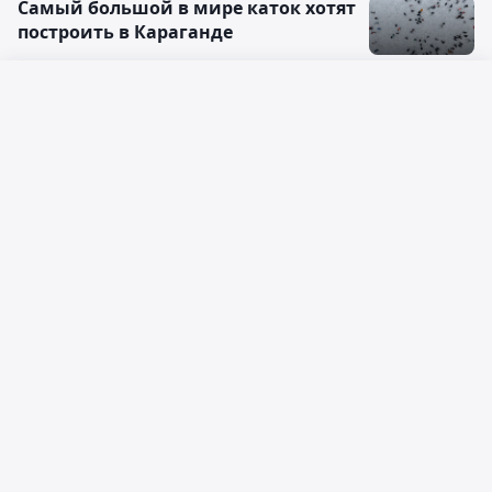
Самый большой в мире каток хотят
построить в Караганде
15:01, 22 июля 2026
3
Русский язык
Названы четыре знака зодиака,
Қазақ тілі
которым конец июля перевернет
жизнь
01:49, 22 июля 2026
Сделали "невозможное":
шымкентские врачи вытащили с
того света жертву страшного ДТП
01:14, 22 июля 2026
Младенца экстренно доставили с
Пхукета в Алматы: что известно о
его состоянии