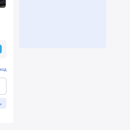
ход
ь