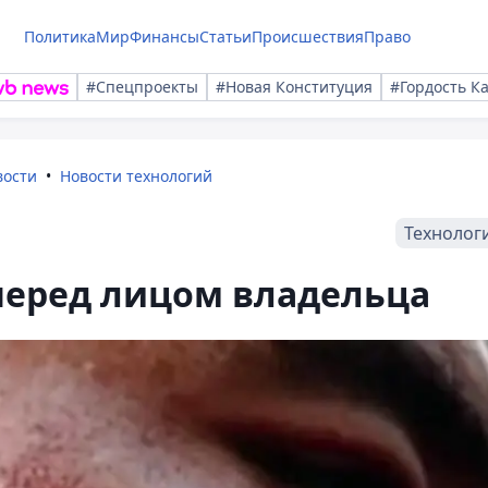
Политика
Мир
Финансы
Статьи
Происшествия
Право
#Спецпроекты
#Новая Конституция
#Гордость К
вости
Новости технологий
Технолог
 перед лицом владельца