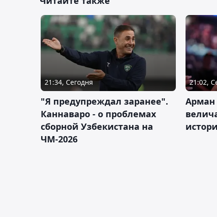
Читайте также
21:34, Сегодня
21:02, 
"Я предупреждал заранее".
Арман
Каннаваро - о проблемах
велича
сборной Узбекистана на
истор
ЧМ-2026