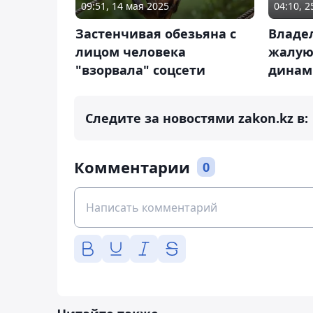
09:51, 14 мая 2025
04:10, 
Застенчивая обезьяна с
Владел
лицом человека
жалую
"взорвала" соцсети
динам
Следите за новостями zakon.kz в:
Комментарии
0