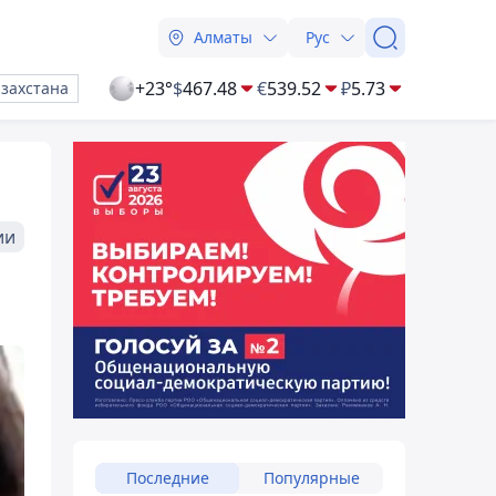
Алматы
Рус
+23°
$
467.48
€
539.52
₽
5.73
азахстана
ии
Последние
Популярные