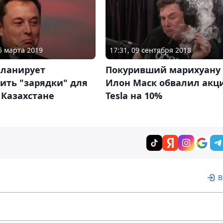
15 марта 2019
17:31, 09 сентября 2018
планирует
Покуривший марихуану
ить "зарядки" для
Илон Маск обвалил акц
в Казахстане
Tesla на 10%
В