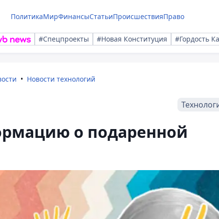
Политика
Мир
Финансы
Статьи
Происшествия
Право
#Спецпроекты
#Новая Конституция
#Гордость К
вости
Новости технологий
Технолог
ормацию о подаренной