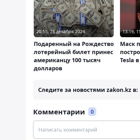
20:55, 28 декабря 2024
13:19, 
Подаренный на Рождество
Маск 
лотерейный билет принес
постро
американцу 100 тысяч
Tesla 
долларов
Следите за новостями zakon.kz в:
Комментарии
0