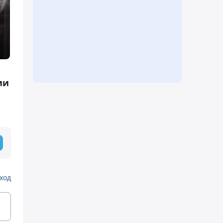
ии
ход