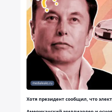
medialeaks.ru
Хотя президент сообщил, что элек
Американский миллиардер и основа