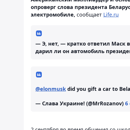
опроверг слова президента Белару
электромобиле,
сообщает
Life.ru
— Э, нет, — кратко ответил Маск в
дарил ли он автомобиль президе
@elonmusk
did you gift a car to B
— Слава Украине! (@MrRozanov)
6
2 сентября во время общения со шко