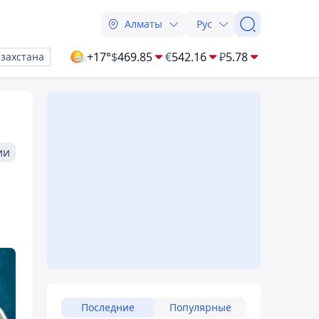
Алматы
Рус
+17°
$
469.85
€
542.16
₽
5.78
азахстана
ии
Последние
Популярные