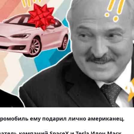
тромобиль ему подарил лично американец.
тель компаний SpaceX и Tesla Илон Маск