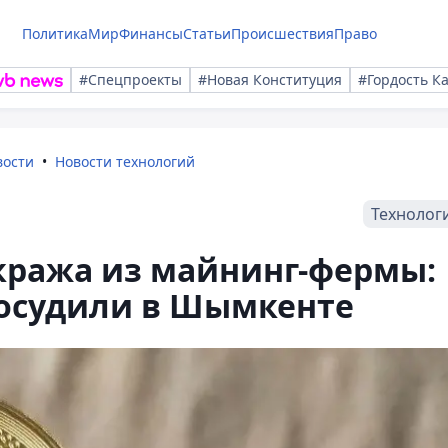
Политика
Мир
Финансы
Статьи
Происшествия
Право
#Спецпроекты
#Новая Конституция
#Гордость К
вости
Новости технологий
Технолог
ража из майнинг-фермы:
осудили в Шымкенте