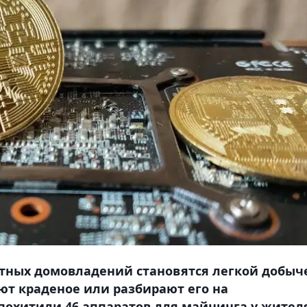
тных домовладений становятся легкой добыч
ют краденое или разбирают его на
похитили 46 аппаратов для майнинга у жител