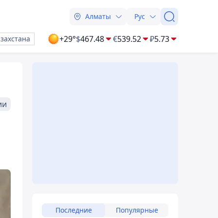
Алматы
Рус
+29°
$
467.48
€
539.52
₽
5.73
азахстана
ии
Последние
Популярные