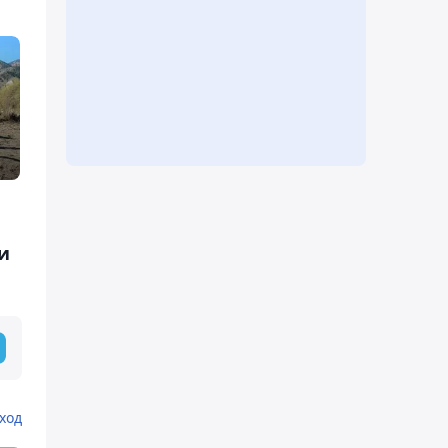
и
ход