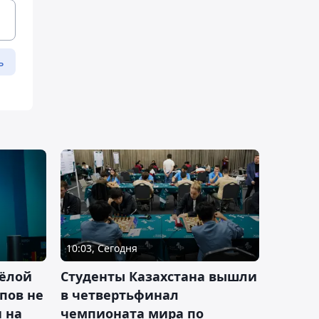
ь
10:03, Сегодня
ёлой
Студенты Казахстана вышли
пов не
в четвертьфинал
н на
чемпионата мира по