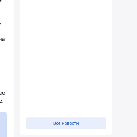
о
на
ее
е.
Все новости