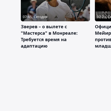
07:45, Сегодня
07:23, 
Зверев – о вылете с
Офици
"Мастерса" в Монреале:
Мейир
Требуется время на
против
адаптацию
младш