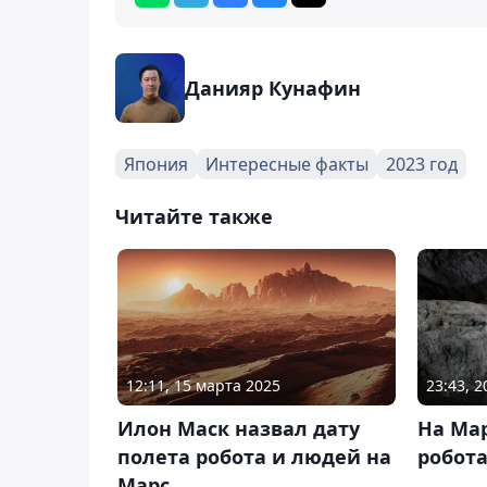
Данияр Кунафин
Япония
Интересные факты
2023 год
Читайте также
12:11, 15 марта 2025
23:43, 
Илон Маск назвал дату
На Мар
полета робота и людей на
робота
Марс