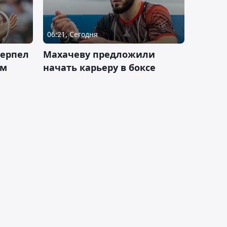
06:21, Сегодня
терпел
Махачеву предложили
ом
начать карьеру в боксе