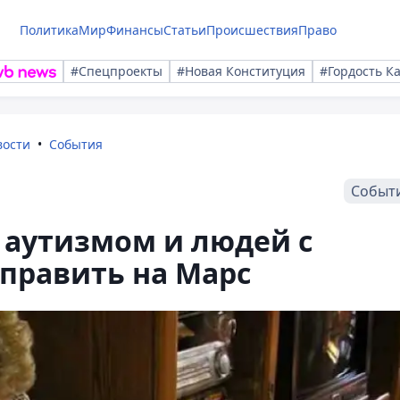
Политика
Мир
Финансы
Статьи
Происшествия
Право
#Спецпроекты
#Новая Конституция
#Гордость К
вости
События
Событ
с аутизмом и людей с
править на Марс