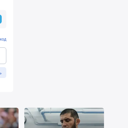
ход
ь