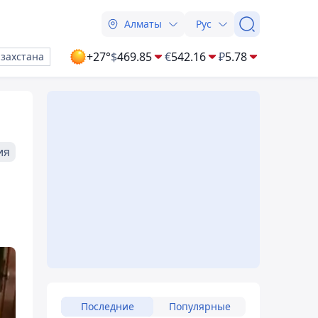
Алматы
Рус
+27°
$
469.85
€
542.16
₽
5.78
азахстана
ия
Последние
Популярные